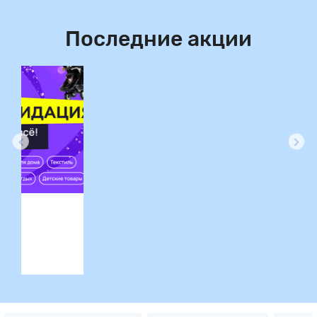
Последние акции
ция