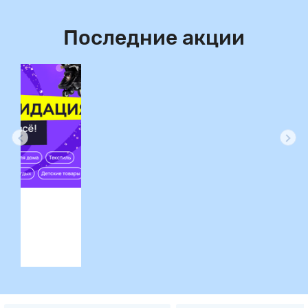
Последние акции
ция