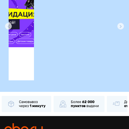
ция
Самовывоз
Более
62 000
До
через
1 минуту
пунктов
выдачи
от