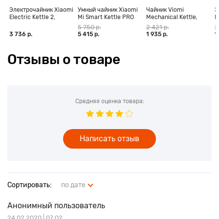
Электрочайник Xiaomi
Умный чайник Xiaomi
Чайник Viomi
Э
Electric Kettle 2,
Mi Smart Kettle PRO
Mechanical Kettle,
P
белый
серебристый (V-
5 750 р.
2 421 р.
2
MK151B)
3 736 р.
5 415 р.
1 935 р.
1
Отзывы о товаре
Средняя оценка товара:
Написать отзыв
Сортировать:
по дате
Анонимный пользователь
24.02.2020 | 07:02