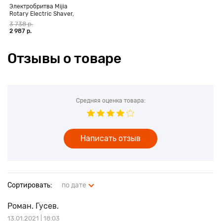
Электробритва Mijia
Rotary Electric Shaver,
черный
3 738 р.
2 987 р.
Отзывы о товаре
Средняя оценка товара:
Написать отзыв
Сортировать:
по дате
Роман. Гусев.
13.01.2021 | 18:03