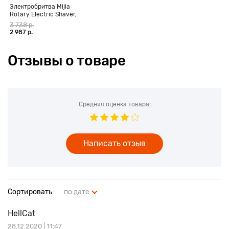
Электробритва Mijia
Rotary Electric Shaver,
черный
3 738 р.
2 987 р.
Отзывы о товаре
Средняя оценка товара:
Написать отзыв
Сортировать:
по дате
HellCat
28.12.2020 | 11:47