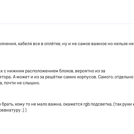
лнения, кабеля все в оплётке, ну и не самое важное но нельзя не
ах с нижним расположением блоков, вероятно из за
ора. А может и из за решётки самих корпусов. Самого, отдельно
а, почти не слышно.
рать, кому то не мало важна, окажется rgb подсветка, (так руки 
евиатуру ;) )