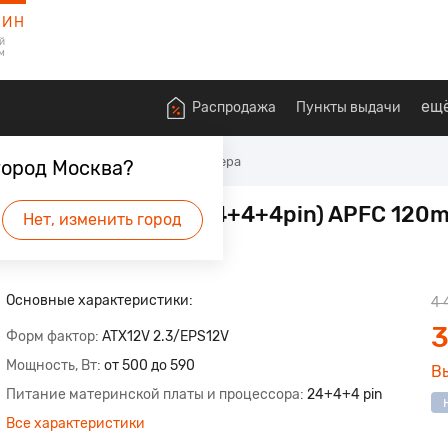
ЗИН
й
м
ещ
Распродажа
Пункты выдачи
 ПК
Блоки питания для компьютера
город Москва?
art RGB 500 80+ (24+4+4pin) APFC 120m
Нет, изменить город
Основные характеристики:
4 
3
Форм фактор
ATX12V 2.3/EPS12V
Мощность, Вт
от 500 до 590
В
Питание материнской платы и процессора
24+4+4 pin
Все характеристики