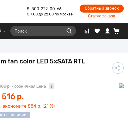
Обратный звонок
8-800-222-00-66
С 7:00 до 22:00 по Москве
Статус заказа
ё
m fan color LED 5xSATA RTL
400 р.
- розничная цена
 516 р.
ы экономите
884 р.
(21 %)
нет в наличии