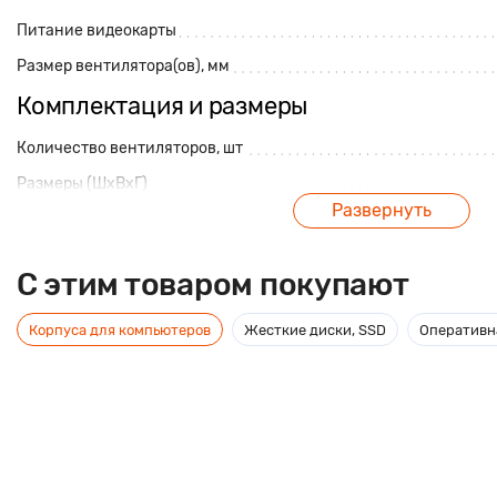
Питание видеокарты
Размер вентилятора(ов), мм
Комплектация и размеры
Количество вентиляторов, шт
Размеры (ШхВхГ)
Развернуть
Наличие сетевого кабеля
Тип поставки
C этим товаром покупают
Описание
Корпуса для компьютеров
Жесткие диски, SSD
Оперативн
Компания Thermaltake, как пионер внедрившая RGB подсветку 
серию блоков питания Smart RGB. В блоки питания этой серии
подсветкой на 256 цветов имеющий 15 различными режимов 
встроенной памяти, выбранный режим сохранится после вык