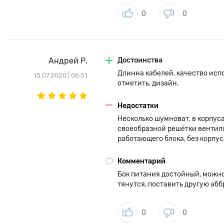
0
0
Андрей Р.
Достоинства
Длинна кабелей, качество испо
15.07.2020 | 06:51
отметить, дизайн.
Недостатки
Несколько шумноват, в корпус
своеобразной решётки вентилят
работающего блока, без корпус
Комментарий
Бок питания достойный, можно б
тянутся, поставить другую аббр
0
0