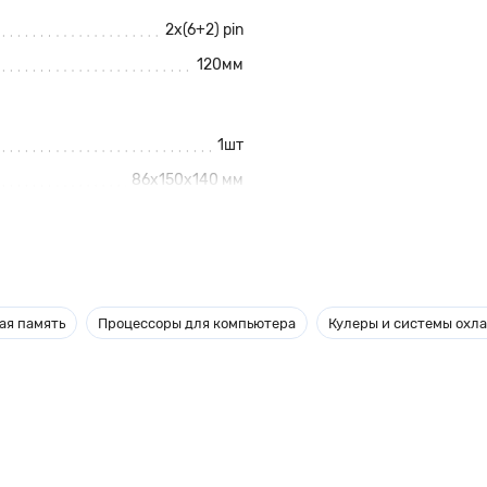
2х(6+2) pin
120мм
1шт
86x150x140 мм
Нет
Ret
ая память
Процессоры для компьютера
Кулеры и системы охл
в блоки питания, представляет
 установлен вентилятор с RGB
иллюминации. Благодаря
лючения ПК.