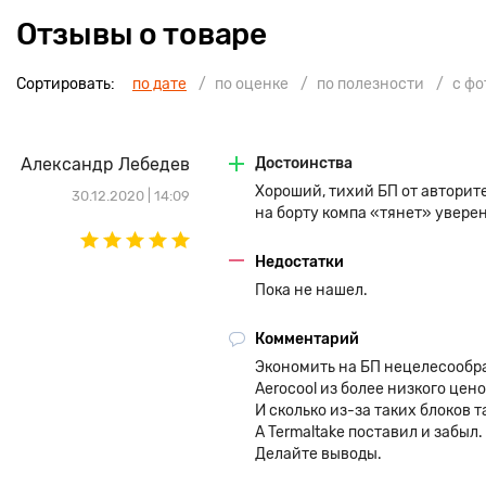
Отзывы о товаре
Сортировать:
по дате
по оценке
по полезности
с ф
Александр Лебедев
Достоинства
Хороший, тихий БП от авторит
30.12.2020 | 14:09
на борту компа «тянет» уверен
Недостатки
Пока не нашел.
Комментарий
Экономить на БП нецелесообра
Aerocool из более низкого цен
И сколько из-за таких блоков 
А Termaltake поставил и забыл.
Делайте выводы.