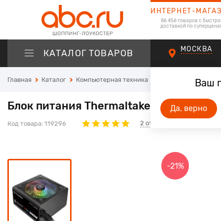
ИНТЕРНЕТ-МАГА
86 456 товаров с быстро
доставкой по суперцена
МОСКВА
КАТАЛОГ ТОВАРОВ
Главная
Каталог
Компьютерная техника
Комплектующие для
Ваш 
Блок питания Thermaltake ATX 500W Sm
Да, верно
2
отзывов
Код товара:
119296
-21%