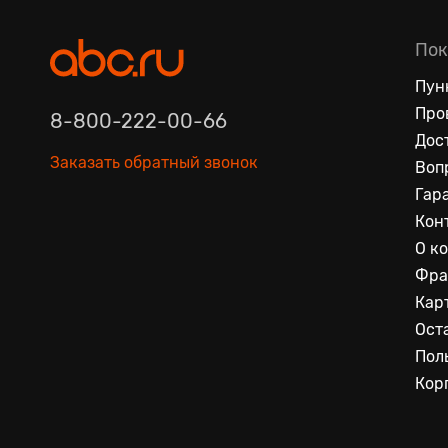
Пок
Пун
Про
8-800-222-00-66
Дос
Заказать обратный звонок
Воп
Гар
Кон
О к
Фра
Кар
Ост
Пол
Кор