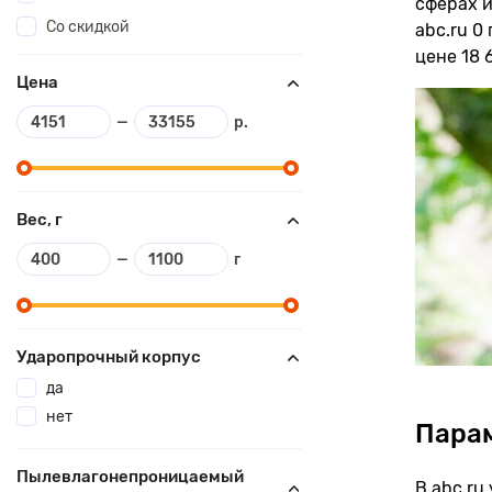
сферах и
Со скидкой
abc.ru 0
цене 18 6
Цена
—
р.
Вес, г
—
г
Ударопрочный корпус
да
нет
Пара
Пылевлагонепроницаемый
В abc.ru