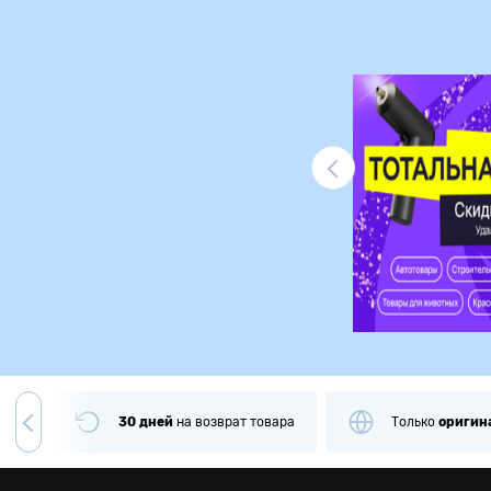
Ликвидация
чии
30 дней
на
возврат товара
Только
оригин