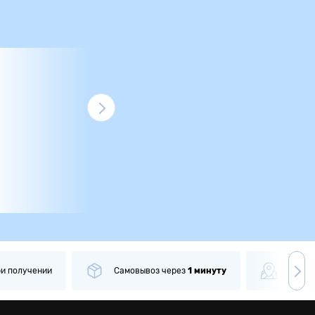
ри получении
Самовывоз
через
1 минуту
Боле