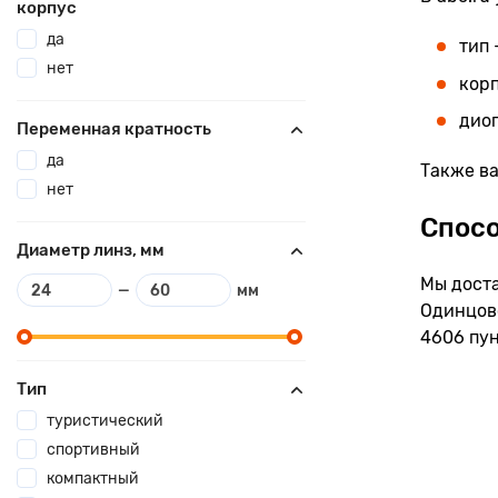
корпус
да
тип 
нет
корп
диоп
Переменная кратность
да
Также ва
нет
Спосо
Диаметр линз, мм
Мы доста
—
мм
Одинцов
4606 пун
Тип
туристический
спортивный
компактный