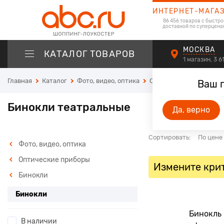
ИНТЕРНЕТ-МАГА
86 456 товаров с быстро
доставкой по суперцена
МОСКВА
КАТАЛОГ ТОВАРОВ
1 магазин, 3 
Главная
Каталог
Фото, видео, оптика
Оптические приборы
Ваш 
Бинокли театральные
Да, верно
Сортировать:
По цене
Фото, видео, оптика
Оптические приборы
Измените крит
Бинокли
Бинокли
Бинокль 
В наличии