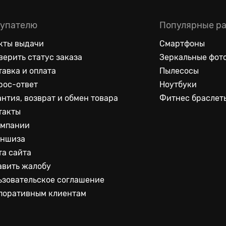
упателю
Популярные р
кты выдачи
Смартфоны
верить статус заказа
Зеркальные фот
тавка и оплата
Пылесосы
рос-ответ
Ноутбуки
антия, возврат и обмен товара
Фитнес браслет
такты
омпании
ншиза
та сайта
авить жалобу
ьзовательское соглашение
поративным клиентам