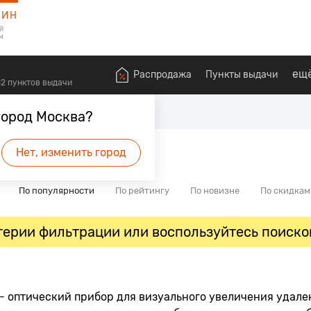
ЗИН
й
м
ещ
Распродажа
Пункты выдачи
612 пунктов выдачи
Бинокли
Бинокли театральные
город Москва?
Нет, изменить город
По популярности
По рейтингу
По новизне
По скидкам
ерии фильтрации или воспользуйтесь поиско
- оптический прибор для визуального увеличения удален