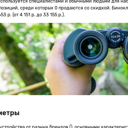
спользуется специалистами и обычными людьми для наб
 позиций, среди которых 0 продаются со скидкой. Бинок
53 р. (от 4 151 р. до 33 155 р.).
метры
 устройства от разных брендов (), основными характери