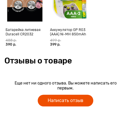
Батарейка литиевая
Аккумулятор GP R03
Duracell CR2032
(AAA) Ni-MH 850mAh
дисковая 3В блистер
блистер 2 шт
488 р.
499 р.
2шт.
390 р.
399 р.
Отзывы о товаре
Еще нет ни одного отзыва. Вы можете написать его
первым.
Написать отзыв