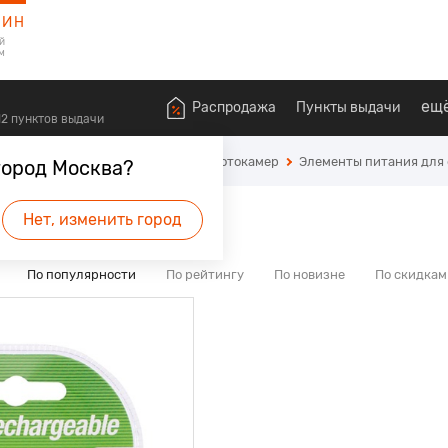
ЗИН
й
м
ещ
Распродажа
Пункты выдачи
612 пунктов выдачи
ехники
Источники питания для фотокамер
Элементы питания для
город Москва?
1
тор AAA
Нет, изменить город
По популярности
По рейтингу
По новизне
По скидкам