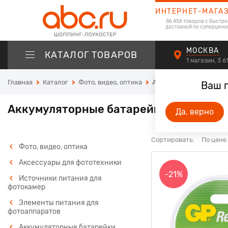
ИНТЕРНЕТ-МАГА
86 456 товаров с быстро
доставкой по суперцена
МОСКВА
КАТАЛОГ ТОВАРОВ
1 магазин, 3 
Главная
Каталог
Фото, видео, оптика
Аксессуары для фотот
Ваш 
Аккумуляторные батарейки форм-фак
Да, верно
Сортировать:
По цене
Фото, видео, оптика
Аксессуары для фототехники
-21%
Источники питания для
фотокамер
Элементы питания для
фотоаппаратов
Аккумуляторные батарейки