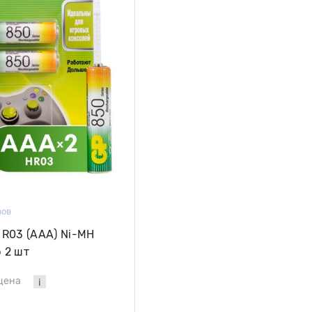
вов
 R03 (AAA) Ni-MH
 2 шт
цена