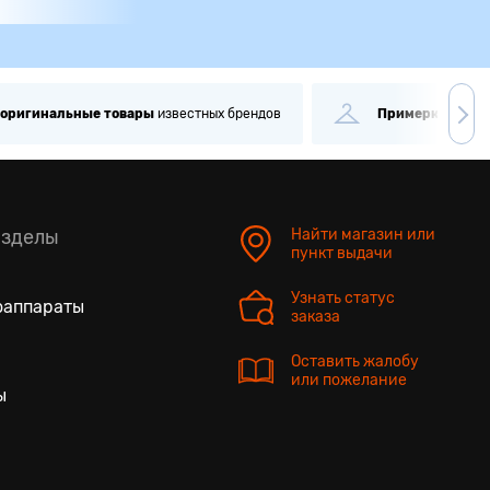
игинальные
товары
известных брендов
Примерка
и
провер
азделы
Найти магазин или
пункт выдачи
Узнать статус
оаппараты
заказа
Оставить жалобу
или пожелание
ы