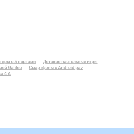
теры с 5 портами
Детские настольные игры
ей Galileo
Смартфоны с Android pay
а 4 А