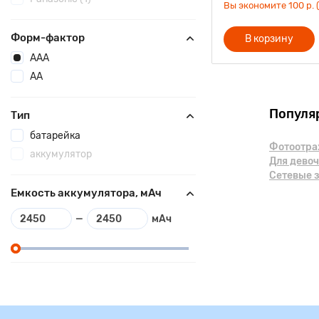
Вы экономите 100 р. 
Форм-фактор
В корзину
AAA
AA
Популя
Тип
батарейка
Фотоотраж
аккумулятор
Для дево
Сетевые з
Емкость аккумулятора, мАч
—
мАч