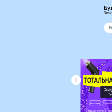
Бу
Полу
Ликвидация