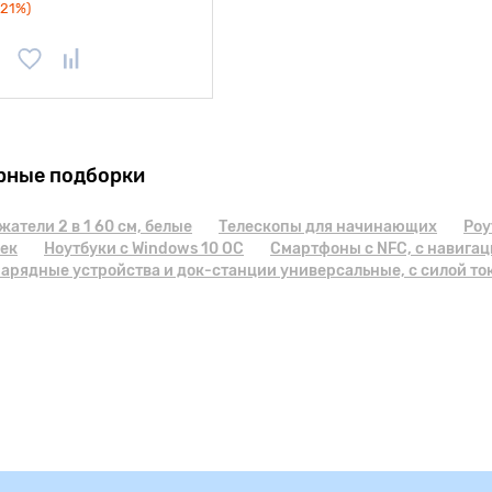
(21%)
рные подборки
атели 2 в 1 60 см, белые
Телескопы для начинающих
Роу
чек
Ноутбуки с Windows 10 ОС
Смартфоны с NFC, с навигаци
арядные устройства и док-станции универсальные, с силой ток