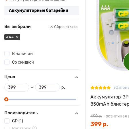
Аккумуляторные батарейки
Вы выбрали
Сбросить все
AAA
В наличии
Со скидкой
Цена
—
р.
32 отзы
Аккумулятор GP
850mAh блистер
Производитель
499 р.
-
розничная 
GP (1)
399 р.
Panasonic (1)