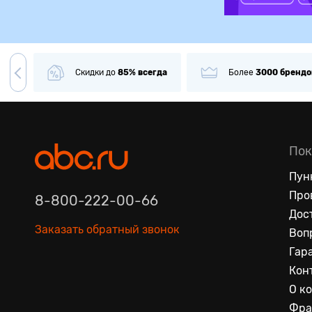
Скидки до
85% всегда
Более
3000
брендов
в 
Пок
Пун
Про
8-800-222-00-66
Дос
Заказать обратный звонок
Воп
Гар
Кон
О к
Фра