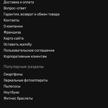
Доставка и оплата
Размеры и вес детской коляски Adamex Avila (Адамекс
Вопрос-ответ
Авила) 3 в 1:
Гарантия, возврат и обмен товара
люлька для новорожденного: ширина – 36,0 см, длина – 80,0
Контакты
см, высота – 22,0 см
О компании
прогулочный блок вместе с рамой: высота – 128,0 см,
Франшиза
ширина – 59,0 см, длина – 109,0 см
Карта сайта
коляска в сложенном виде: длина – 97,0 см, ширина – 38,0
см, длина – 61,0 см
Оставить жалобу
Пользовательское соглашение
Корпоративным клиентам
Популярные разделы
Смартфоны
Зеркальные фотоаппараты
Пылесосы
Ноутбуки
Фитнес браслеты