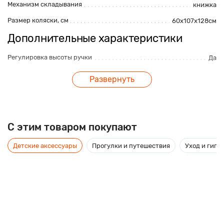
Механизм складывания
книжка
Размер коляски, см
60х107х128см
Дополнительные характеристики
Регулировка высоты ручки
Да
Корзина для покупок
Да
Развернуть
Максимальная нагрузка, кг
15кг
Амортизация
Да
Перекладина перед ребенком
Да
C этим товаром покупают
Поворотные передние колеса
Да
Детские аксессуары
Прогулки и путешествия
Уход и гиги
Размер упаковки, см
38х61х97см
Ремни безопасности
Да
Ручной тормоз
Нет
Коляска - шасси, люлька, прогулочный блок,
автокресло, чехол на ножки, дождевик, сумка
Комплектация
для мамы, москитная сетка