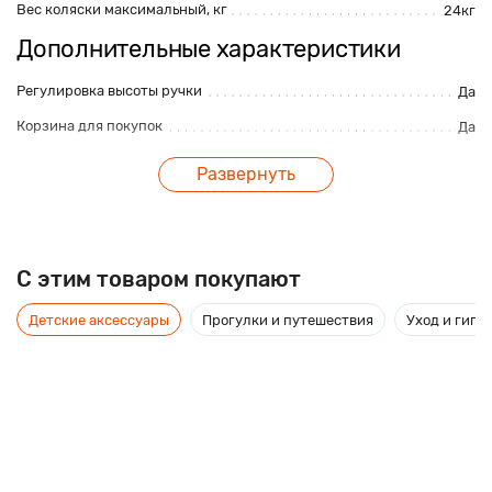
Вес коляски максимальный, кг
24кг
Дополнительные характеристики
Регулировка высоты ручки
Да
Корзина для покупок
Да
Максимальная нагрузка, кг
13кг
Развернуть
Амортизация
Да
Перекладина перед ребенком
Да
Поворотные передние колеса
Да
C этим товаром покупают
Размер упаковки, см
60х60х90см
Детские аксессуары
Прогулки и путешествия
Уход и гиги
Ремни безопасности
Да
Ручной тормоз
Нет
шасси, автокресло, дождевик, сумка, люлька,
прогулочный блок, москитная сетка, два чехла
Комплектация
на ножки