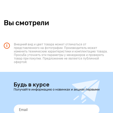
разгрузить руки мамы. Текстильная застегивающаяся
сверху корзина расположена достаточно высоко от земли,
это полноценная хозяйственная сумка, которая не будет
цепляться за бордюры и протираться на дне.
Вы смотрели
Внешний вид и цвет товара может отличаться от
представленного на фотографии. Производитель может
изменить технические характеристики и комплектацию товара.
Просьба уточнять эти параметры у менеджеров и проверять
товар при покупке. Предложение не является публичной
офертой.
Будь в курсе
Получайте информацию о новинках и акциях первыми