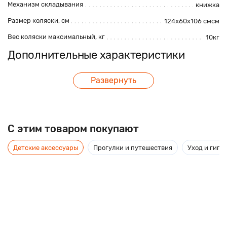
Механизм складывания
книжка
Размер коляски, см
124х60х106 смсм
Вес коляски максимальный, кг
10кг
Дополнительные характеристики
Регулировка высоты ручки
Да
Развернуть
Корзина для покупок
Да
Максимальная нагрузка, кг
16кг
Амортизация
Да
C этим товаром покупают
Перекладина перед ребенком
Да
Детские аксессуары
Прогулки и путешествия
Уход и гиги
Поворотные передние колеса
Да
Ремни безопасности
Да
Ручной тормоз
Нет
шасси, автокресло, дождевик, сумка, люлька,
прогулочный блок, москитная сетка, два чехла
Комплектация
на ножки