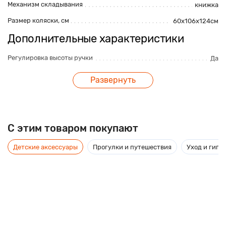
Механизм складывания
книжка
Размер коляски, см
60х106х124см
Дополнительные характеристики
Регулировка высоты ручки
Да
Корзина для покупок
Да
Развернуть
Максимальная нагрузка, кг
9кг
Амортизация
Да
Перекладина перед ребенком
Да
C этим товаром покупают
Поворотные передние колеса
Да
Детские аксессуары
Прогулки и путешествия
Уход и гиги
Размер упаковки, см
60х106х164см
Ремни безопасности
Да
Ручной тормоз
Нет
Коляска - шасси, люлька, прогулочный блок,
автокресло, чехол на ножки, дождевик, сумка
Комплектация
для мамы, москитная сетка