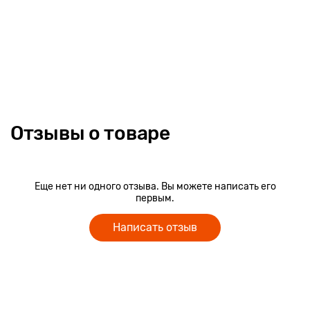
Описание
Коляска 3 в 1 Adamex Aspena Deluxe – это модель 2016 года,
новинка от популярного польского бренда, которая надолго
станет любимой коляской для вас и вашего малыша.
Отзывы о товаре
Элегантная белая рама с черными пластиковыми деталями
и интересной формой дисков унаследована от Адамекс
Барлетта, а вот люлька и прогулочный блок имеют новый,
стильный и узнаваемый дизайн.
Еще нет ни одного отзыва. Вы можете написать его
В серии Delux используется ткани под лен и рогожку, с
первым.
интересной фактурой и спокойными оттенками.
Adamex Aspena Delux– это коляска для родителей, которые
Написать отзыв
ценят не только функциональность и удобство для малыша,
но и солидный и элегантный внешний вид транспортного
средства для самого дорогого своего пассажира.
В модели 3 в 1 в комплект также входит детское автокресло
группы 0+ для детей весом до 13 кг, которое может
использоваться как для перевозки малыша в автомобиле, так