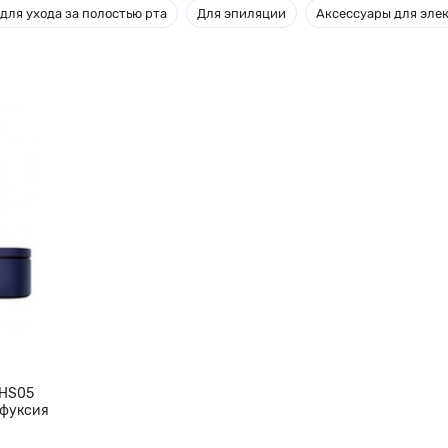
для ухода за полостью рта
Для эпиляции
Аксессуары для эле
 HS05
 фуксия