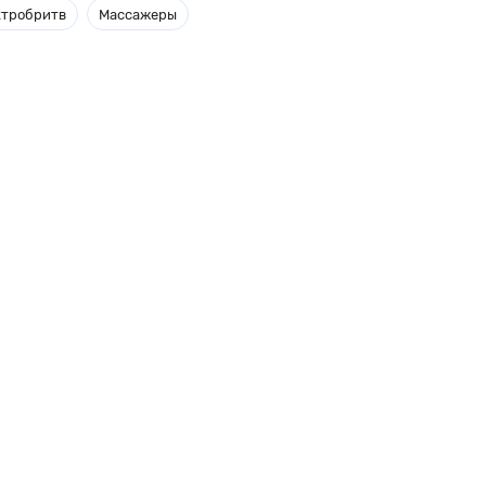
ктробритв
Массажеры