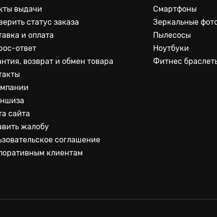
кты выдачи
Смартфоны
верить статус заказа
Зеркальные фот
тавка и оплата
Пылесосы
рос-ответ
Ноутбуки
антия, возврат и обмен товара
Фитнес браслет
такты
омпании
ншиза
та сайта
авить жалобу
ьзовательское соглашение
поративным клиентам