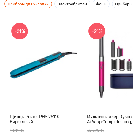
Приборы для укладки
Электробритвы
Фены
Приборы 
-21%
-21%
Щипцы Polaris PHS 2511K,
Мультистайлер Dyson
Бирюзовый
AirWrap Complete Long,
(CN)
1 649 р.
62 375 р.