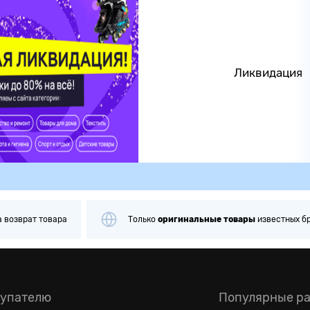
Ликвидация
альные
товары
известных брендов
Примерка
и
проверка
п
упателю
Популярные р