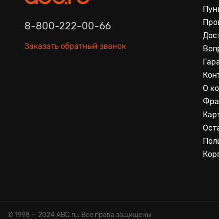
Пун
Про
8-800-222-00-66
Дос
Заказать обратный звонок
Воп
Гар
Кон
О к
Фра
Кар
Ост
Пол
Кор
© 1998 — 2024 ABC.ru. Все права защищены