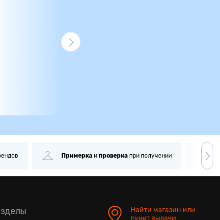
ри получении
Самовывоз
через
1 минуту
Боле
азделы
Найти магазин или
пункт выдачи