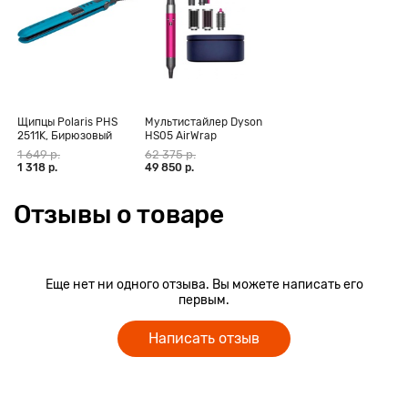
Щипцы Polaris PHS
Мультистайлер Dyson
2511K, Бирюзовый
HS05 AirWrap
Complete Long,
1 649 р.
62 375 р.
фуксия (CN)
1 318 р.
49 850 р.
Отзывы о товаре
Еще нет ни одного отзыва. Вы можете написать его
первым.
Написать отзыв