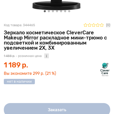
(0)
Код товара:
344465
Зеркало косметическое CleverCare
Makeup Mirror раскладное мини-трюмо с
подсветкой и комбинированным
увеличением 2Х, 3X
1 488 р.
- розничная цена
1 189 р.
Вы экономите
299 р.
(21 %)
нет в наличии
Заказать