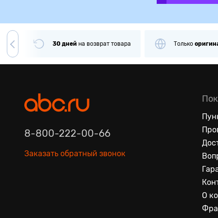
чии
30 дней
на
возврат товара
Только
оригин
Пок
Пун
Про
8-800-222-00-66
Дос
Заказать обратный звонок
Воп
Гар
Кон
О к
Фра