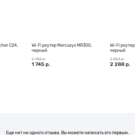
cher C24,
Wi-Fi роутер Mercusys MR30G,
Wi-Fi роутер
черный
черный
2 184 р.
2 863 р.
1 745 р.
2 288 р.
Еще нет ни одного отзыва. Вы можете написать его первым.