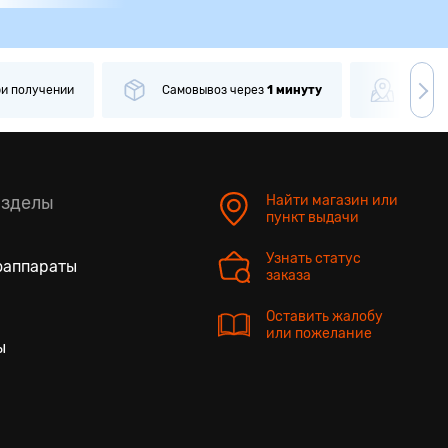
ри получении
Самовывоз
через
1 минуту
Боле
азделы
Найти магазин или
пункт выдачи
Узнать статус
оаппараты
заказа
Оставить жалобу
или пожелание
ы