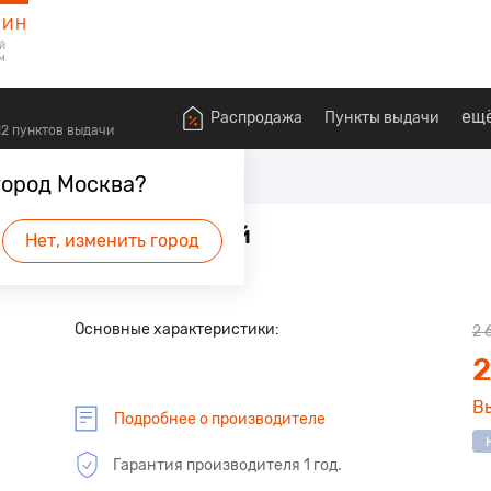
ЗИН
й
м
ещ
Распродажа
Пункты выдачи
612 пунктов выдачи
ние
Роутеры
город Москва?
1 устройство), белый
Нет, изменить город
 будет первым.
Основные характеристики:
2 
2
В
Подробнее о производителе
Гарантия производителя 1 год.