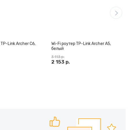
 TP-Link Archer C6,
Wi-Fi роутер TP-Link Archer A5,
W
белый
ч
3 113 р.
1
2 153 р.
1