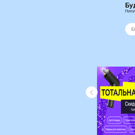
Бу
Полу
Ликвидация