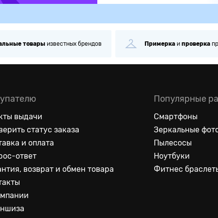
альные
товары
известных брендов
Примерка
и
проверка
п
упателю
Популярные р
кты выдачи
Смартфоны
верить статус заказа
Зеркальные фот
тавка и оплата
Пылесосы
рос-ответ
Ноутбуки
антия, возврат и обмен товара
Фитнес браслет
такты
омпании
ншиза