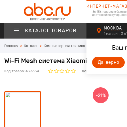
ИНТЕРНЕТ-МАГА
86 456 товаров с быстро
доставкой по суперцена
МОСКВА
КАТАЛОГ ТОВАРОВ
1 магазин, 3 
Главная
Каталог
Компьютерная техника
Сетевое оборудова
Ваш 
Wi-Fi Mesh система Xiaomi AC1200 RU (
Да, верно
Код товара:
433654
Добавьте свой отзыв. Он
-21%