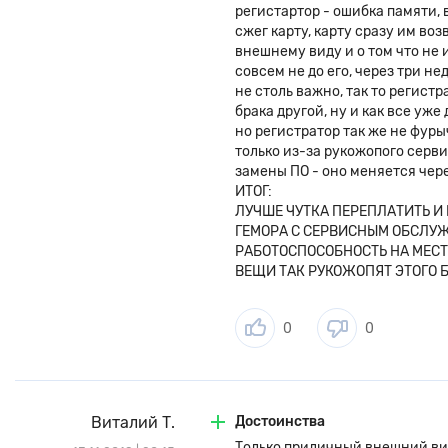
регистартор - ошибка памяти, 
сжег карту, карту сразу им во
внешнему виду и о том что не 
совсем не до его, через три н
не столь важно, так то регист
брака другой, ну и как все уж
но регистратор так же не фуры
только из-за рукожопого серв
замены ПО - оно меняется чере
ИТОГ:
ЛУЧШЕ ЧУТКА ПЕРЕПЛАТИТЬ И 
ГЕМОРА С СЕРВИСНЫМ ОБСЛУЖИ
РАБОТОСПОСОБНОСТЬ НА МЕСТЕ,
ВЕЩИ ТАК РУКОЖОПЯТ ЭТОГО 
0
0
Виталий Т.
Достоинства
Только приличный внешний ви