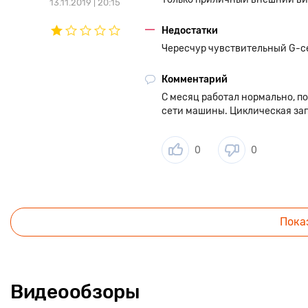
13.11.2019 | 20:15
Недостатки
Чересчур чувствительный G-се
Комментарий
С месяц работал нормально, по
сети машины. Циклическая зап
0
0
Пока
Видеообзоры