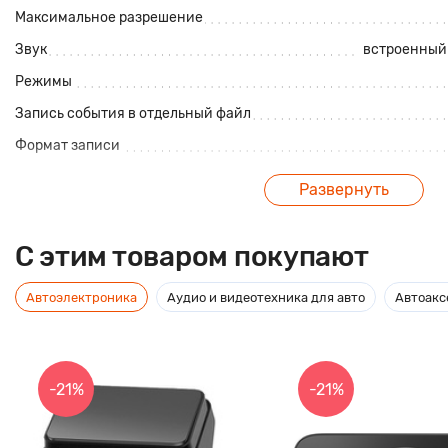
Максимальное разрешение
Звук
встроенный
Режимы
Запись события в отдельный файл
Формат записи
Камера
Развернуть
Угол обзора, градусов
C этим товаром покупают
Питание
Тип питания
о
Автоэлектроника
Аудио и видеотехника для авто
Автоакс
Емкость аккумулятора, мАч
Экран
-21%
-21%
Диагональ экрана, дюймов
Хранение данных