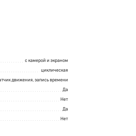
с камерой и экраном
циклическая
атчик движения
, запись времени
Да
Нет
Да
Нет