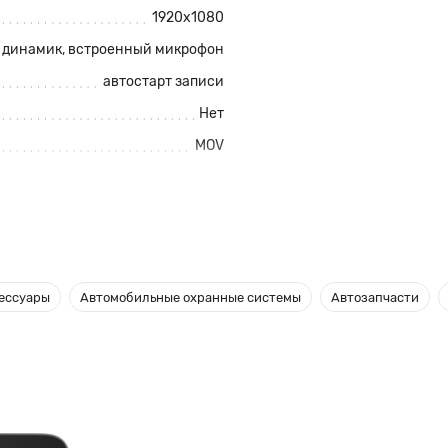
1920x1080
 динамик, встроенный микрофон
автостарт записи
Нет
MOV
170градусов
т аккумулятора
, от бортовой сети
ессуары
Автомобильные охранные системы
Автозапчасти
400мАч
2.7дюймов