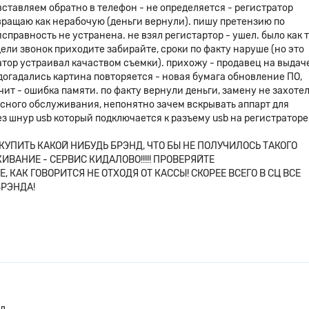
вставляем обратно в телефон - не определяется - регистратор
звращаю как нерабочую (деньги вернули). пишу претензию по
исправность не устранена. не взял регистартор - ушел. было как 
едели звонок приходите забирайте, сроки по факту наруше (но это
ратор устраивал качаством съемки). прихожу - продавец на выдач
е догадались картина повторяется - новая бумага обновление ПО,
чит - ошибка памяти. по факту вернули деньги, замену не захоте
исного обслуживания, непонятно зачем вскрывать аппарт для
з шнур usb который подключается к разъему usb на регистраторе
КУПИТЬ КАКОЙ НИБУДЬ БРЭНД, ЧТО БЫ НЕ ПОЛУЧИЛОСЬ ТАКОГО
ВАНИЕ - СЕРВИС КИДАЛОВО!!!!! ПРОВЕРЯЙТЕ
 КАК ГОВОРИТСЯ НЕ ОТХОДЯ ОТ КАССЫ! СКОРЕЕ ВСЕГО В СЦ ВСЕ
БРЭНДА!
д.