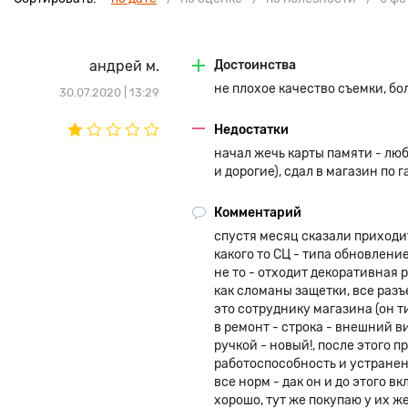
решил покинуть место аварии до приезда служителей закона 
распознания может составлять до 30 метров). Видеорегистрат
участием владельца, так и ДТП других участников дорожного 
андрей м.
Достоинства
Для получения предельно качественной картинки при неравн
не плохое качество съемки, бо
производитель наградил Blackview Z1 технологией широкого д
30.07.2020 | 13:29
которая позволяет рассмотреть лицевую сторону объекта даже
направлено из-за его спины. Запись видео происходит на кар
Недостатки
пространства существует возможность циклической записи. 
начал жечь карты памяти - люб
вместе с картинкой, так сказать параллельно, устройство осу
и дорогие), сдал в магазин по 
координат, которые будут весьма полезны для определения точ
причина ДТП.
Комментарий
спустя месяц сказали приходи
какого то СЦ - типа обновление
не то - отходит декоративная 
как сломаны защетки, все разъ
это сотруднику магазина (он т
в ремонт - строка - внешний 
ручкой - новый!, после этого 
работоспособность и устранен
все норм - дак он и до этого в
хорошо, тут же покупаю у их же