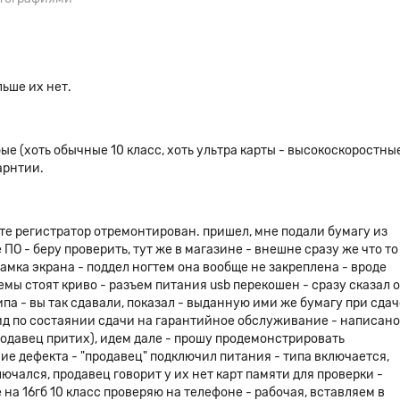
(в хорошую погоду расстояние
ор может заснять ДТП как с
движения.
омерном освещении,
льше их нет.
инамического диапазона (WDR),
 в том случае, когда освещение
ту памяти. Для экономии
Благодаря внешнему GPS модулю
ые (хоть обычные 10 класс, хоть ультра карты - высокоскоростны
ществляет запись текущих
гарнтии.
ного места, где образовалась
те регистратор отремонтирован. пришел, мне подали бумагу из
 ПО - беру проверить, тут же в магазине - внешне сразу же что то
рамка экрана - поддел ногтем она вообще не закреплена - вроде
емы стоят криво - разъем питания usb перекошен - сразу сказал 
ипа - вы так сдавали, показал - выданную ими же бумагу при сдач
вид по состаянии сдачи на гарантийное обслуживание - написано
продавец притих), идем дале - прошу продемонстрировать
ие дефекта - "продавец" подключил питания - типа включается,
ключался, продавец говорит у их нет карт памяти для проверки -
 на 16гб 10 класс проверяю на телефоне - рабочая, вставляем в