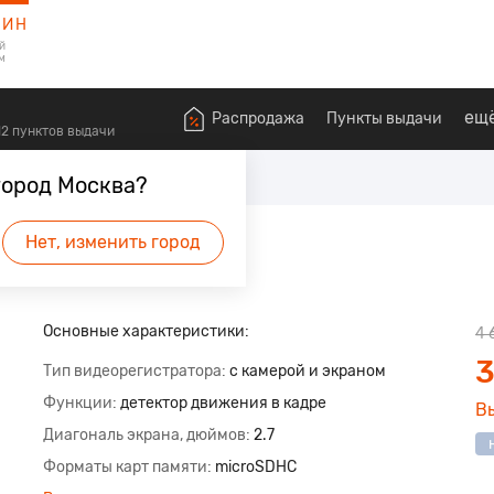
ЗИН
й
м
ещ
Распродажа
Пункты выдачи
612 пунктов выдачи
ьные видеорегистраторы
город Москва?
Нет, изменить город
Основные характеристики:
4 
3
Тип видеорегистратора
с камерой и экраном
Функции
детектор движения в кадре
В
Диагональ экрана, дюймов
2.7
Форматы карт памяти
microSDHC