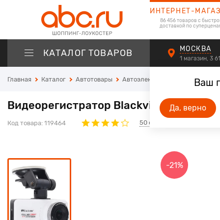
ИНТЕРНЕТ-МАГА
86 456 товаров с быстро
доставкой по суперцена
МОСКВА
КАТАЛОГ ТОВАРОВ
1 магазин, 3 
Главная
Каталог
Автотовары
Автоэлектроника
Автомобил
Ваш 
Видеорегистратор Blackview Z1 White
Да, верно
50
отзывов
Код товара:
119464
-21%