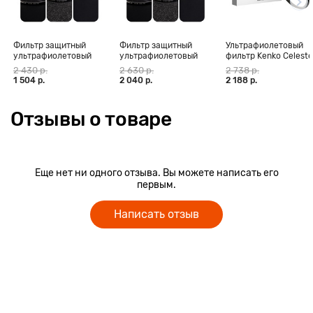
Фильтр защитный
Фильтр защитный
Ультрафиолетовый
ультрафиолетовый
ультрафиолетовый
фильтр Kenko Celeste
RayLab UV MC Slim
RayLab UV MC Slim
49mm
2 430 р.
2 630 р.
2 738 р.
Pro 67mm
Pro 77mm
1 504 р.
2 040 р.
2 188 р.
Отзывы о товаре
Еще нет ни одного отзыва. Вы можете написать его
первым.
Написать отзыв