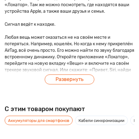
«Локатор». Там же можно посмотреть, где находятся ваши
устройства Apple, а также ваши друзья и семья.
Сигнал ведёт к находке.
Любая вещь может оказаться не на своём месте и
потеряться. Например, кошелёк. Но когда к нему прикреплён
AirTag, всё очень просто. Его можно найти по звуку благодаря
встроенному динамику. Откройте приложение «Локатор»,
перейдите на новую вкладку «Вещи» и включите на своём
трекере звуковой сигнал. Или скажите: «Привет, Siri, найди
мой кошелёк». Если он где‑то рядом — под диваном или в
Развернуть
соседней комнате — идите на звук и найдёте.
Миллионы, миллионы друзей спешат вам на помощь.
C этим товаром покупают
Если вы оставили вещь где-то далеко, например на пляже
или в спортзале, функция «Сеть Локатора» подключит к
Аккумуляторы для смартфонов
Кабели синхронизации
Мо
поиску сотни миллионов iPhone, iPad и Mac по всему миру. И
они помогут вам найти AirTag. При этом ваша
конфиденциальность будет всегдаоставаться под защитой.