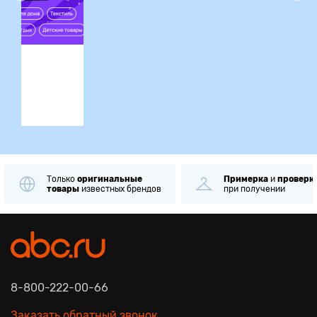
ция
Только
оригинальные
Примерка
и
проверк
товары
известных брендов
при получении
8-800-222-00-66
Заказать обратный звонок