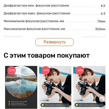
Диафрагма при мин. фокусном расстоянии
4.5
Диафрагма при макс. фокусном расстоянии
6.3
Минимальное фокусное расстояние, мм
70мм
Максимальное фокусное расстояние, мм
300мм
Назначение
универсальный
Развернуть
Конструкция
С этим товаром покупают
Число низкодисперсных элементов
1
Число лепестков диафрагмы
7
Диаметр резьбы для светофильтра
67 мм
-57%
-47%
-20%
Число элементов
15
Число групп элементов
10
Размер и вес
Размер
148 х 77 мм