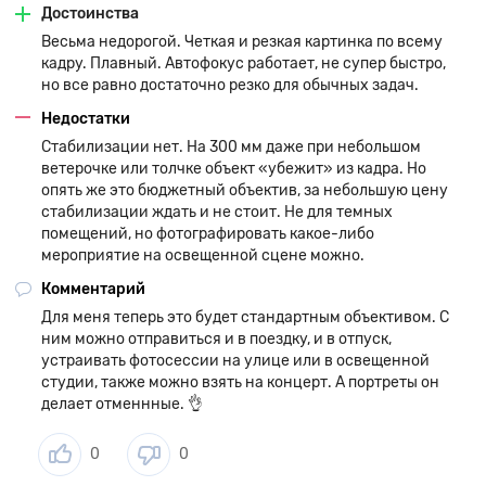
Достоинства
съемки пейзажей, домашних животных, дикой природы,
спортивных состязаний, различных динамических сцен и
Весьма недорогой. Четкая и резкая картинка по всему
многого другого. Объектив также демонстрирует высокий
кадру. Плавный. Автофокус работает, не супер быстро,
потенциал для портретной съемки, повседневных снимков и
но все равно достаточно резко для обычных задач.
для сюжетов, которые требуют мобильности и съемки с рук,
Недостатки
например, для спортивных мероприятий. Видимое сжатие
Стабилизации нет. На 300 мм даже при небольшом
перспективы и эффекты съемки крупным планом,
ветерочке или толчке объект «убежит» из кадра. Но
характерные для телеобъективов, естественным образом
опять же это бюджетный объектив, за небольшую цену
усиливают выразительность фотографий. Увеличение
стабилизации ждать и не стоит. Не для темных
дальних объектов и их приближение - одно из главных
помещений, но фотографировать какое-либо
достоинств телефотосъемки. Зум-объектив открывает
мероприятие на освещенной сцене можно.
дорогу в этот удивительный мир!
Комментарий
Для меня теперь это будет стандартным объективом. С
ним можно отправиться и в поездку, и в отпуск,
устраивать фотосессии на улице или в освещенной
студии, также можно взять на концерт. А портреты он
делает отменнные. 👌
0
0