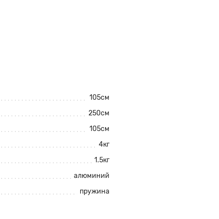
105см
250см
105см
4кг
1.5кг
алюминий
пружина