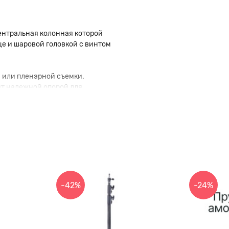
центральная колонная которой
це и шаровой головкой с винтом
 или пленэрной съемки.
ит надежной опорой для
инимальная - 105 см.
й трубы диаметром 34.5/29.5/25
стиковыми ручками. Диаметр
подойдут ролики Falcon Eyes
-42%
-24%
ие от удара и повреждений,
р, при отпускании винтов во