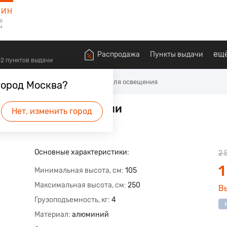
ЗИН
й
м
ещ
Распродажа
Пункты выдачи
612 пунктов выдачи
ие
Стойки и журавли
Стойки для освещения
город Москва?
для фото/видеостудии
Нет, изменить город
будет первым.
Основные характеристики:
2 
1
Минимальная высота, см
105
Максимальная высота, см
250
В
Грузоподъемность, кг
4
Материал
алюминий