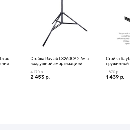
ойки, длина которой в
45 со
Стойка Raylab LS260CA 2,6м с
Стойка Rayl
ения
воздушной амортизацией
пружинной 
4 170 р.
1 870 р.
2 453 р.
1 439 р.