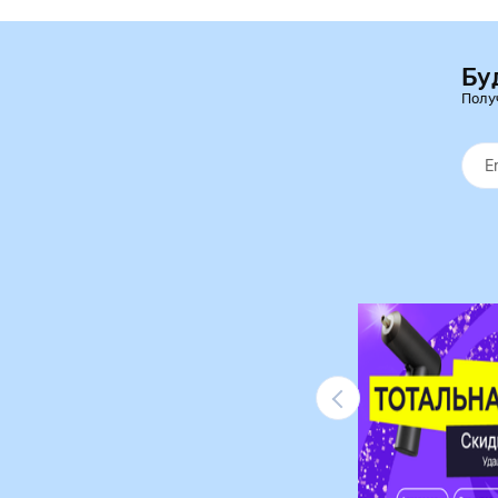
Бу
Полу
Ликвидация