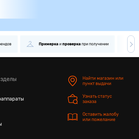
проверка
при получении
Самовывоз
через
1 минуту
азделы
Найти магазин или
пункт выдачи
Узнать статус
оаппараты
заказа
Оставить жалобу
или пожелание
ы