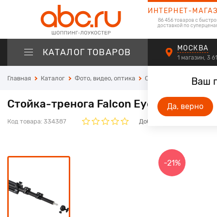
ИНТЕРНЕТ-МАГА
86 456 товаров с быстро
доставкой по суперцена
МОСКВА
КАТАЛОГ ТОВАРОВ
1 магазин, 3 
Главная
Каталог
Фото, видео, оптика
Студийное оборудован
Ваш 
Стойка-тренога Falcon Eyes ST-086A 
Да, верно
Код товара:
334387
Добавьте свой отзыв. Он 
-21%