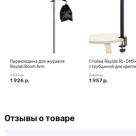
В комплект входит чехол для хранения и транспортировки в ст
сложенном виде составляет 105 см.
Перекладина для журавля
Стойка Raylab RL-DMS
Raylab Boom Arm
струбциной для крепл
оборудования к столу
1 930 р.
3 470 р.
1 926 р.
1 957 р.
Отзывы о товаре