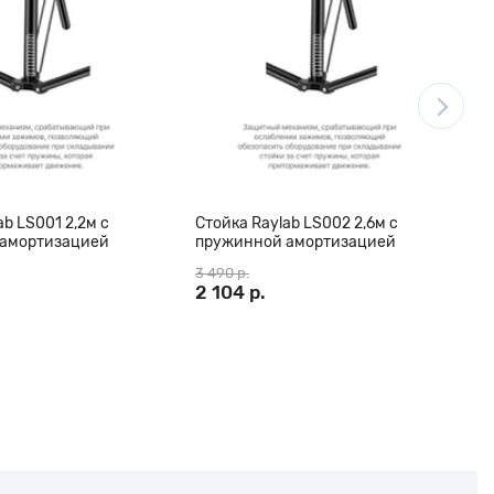
ab LS001 2,2м с
Стойка Raylab LS002 2,6м с
С
амортизацией
пружинной амортизацией
8
3 490 р.
1
2 104 р.
1