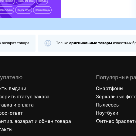
лько
оригинальные
товары
известных брендов
Примерка
и
упателю
Популярные р
кты выдачи
Смартфоны
верить статус заказа
Зеркальные фот
тавка и оплата
Пылесосы
рос-ответ
Ноутбуки
антия, возврат и обмен товара
Фитнес браслет
такты