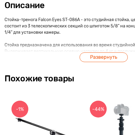
Описание
Стойка-тренога Falcon Eyes ST-086A - это студийная стойка, 
состоит из 3 телескопических секций со шпиготом 5/8” на кон
1/4" для установки камеры.
Стойка предназначена для использования во время студийной
Выдерживает вертикальную осевую нагрузку до 4 кг и послуж
Развернуть
установленного оборудования.
Максимальная высота стойки в рабочем состоянии - 250 см, м
Похожие товары
Секции телескопической колонны изготовлены из алюминиево
мм, фиксируются металлическими винтовыми зажимами с пла
ножек 22 мм - в качестве колесной опоры для стойки-треноги 
PCA-22M.
-1%
-44%
Пружинный амортизатор защищает установленное оборудован
если секции телескопической колонны резко сложить, наприме
время регулировки высоты.