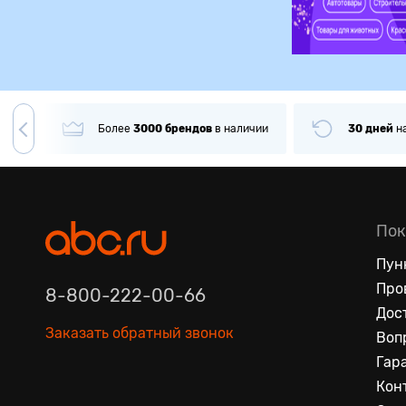
ндов
в наличии
30 дней
на
возврат товара
То
Пок
Пун
Про
8-800-222-00-66
Дос
Заказать обратный звонок
Воп
Гар
Кон