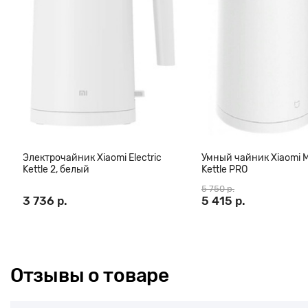
придерживаетесь здорового питания и хотите ежедневно пит
фреш, то оригинальная корейская соковыжималка станет ва
кухне.
Соковыжималка Hurom HP-RBE12 - компактная модель второго 
самые лучшие качества предыдущих моделей, а также новейши
получения живых соков. Она выдавливает до двух раз больше с
Благодаря этому сохраняется в 6 раза больше витамина С и в 
помогают сохранять молодость.
Компактная модели Hurom идеально подходит для маленьких к
двойными спиралями в шнеке, клапаном на носике чаши, регул
применением металлических вставок, почти бесшумная работа
Электрочайник Xiaomi Electric
Умный чайник Xiaomi M
Kettle 2, белый
Kettle PRO
свежий сок даже ранним утром не разбудив домочадцев.
Соковыжималка Hurom HP-RBE12 – универсальный прибор. Ее 
5 750 р.
3 736 р.
5 415 р.
получение соков, практически, из любых фруктов (апельсины,
яблоки, чёрная смородина, красная смородина, малина, клубни
виноград). Овощей (морковь, томаты, сельдерей, и т.д.). Кроме 
сок из листовых овощей (шпинат, петрушка, капуста, салат).
Гарантия производителя 10 лет - двигатель, 2 года - общая
Отзывы о товаре