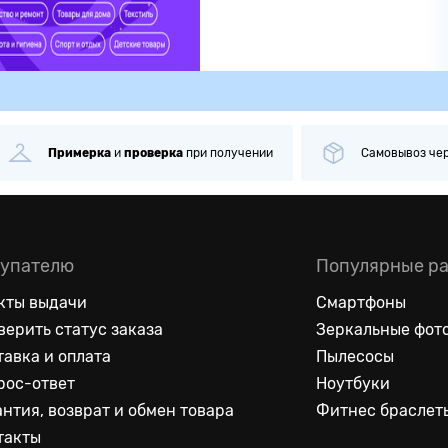
ка
при получении
Самовывоз
через
1 минуту
Б
упателю
Популярные р
кты выдачи
Смартфоны
верить статус заказа
Зеркальные фот
тавка и оплата
Пылесосы
рос-ответ
Ноутбуки
антия, возврат и обмен товара
Фитнес браслет
такты