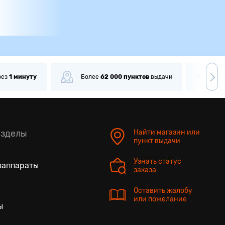
олее
62 000
пунктов
выдачи
Доставка
от 90 мин
азделы
Найти магазин или
пункт выдачи
Узнать статус
оаппараты
заказа
Оставить жалобу
или пожелание
ы