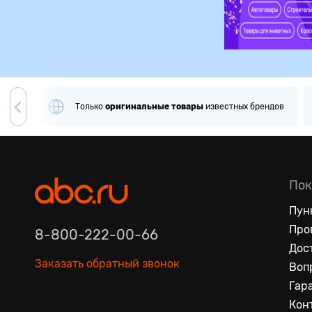
игинальные
товары
известных брендов
Примерка
и
провер
Пок
Пун
Про
8-800-222-00-66
Дос
Заказать обратный звонок
Воп
Гар
Кон