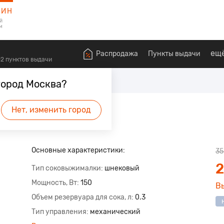
ЗИН
й
м
ещ
Распродажа
Пункты выдачи
612 пунктов выдачи
овыжималки
город Москва?
RBE12 красный
Нет, изменить город
удет первым.
Основные характеристики:
35
2
Тип соковыжималки
шнековый
Мощность, Вт
150
В
Объем резервуара для сока, л
0.3
Тип управления
механический