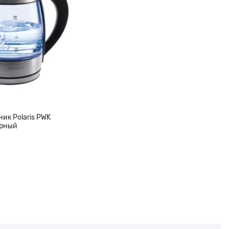
ик Polaris PWK
ерный