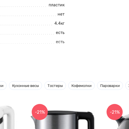
пластик
нет
4.4кг
есть
есть
нет
ки
Кухонные весы
Тостеры
Кофемолки
Пароварки
е качества предыдущих моделей
анная технология шнекового
ьчении и протирании продуктов
 и продавливания продуктов
-21%
-21%
ение питательных веществ.
 приборы для получения
 и зелени. Если вы