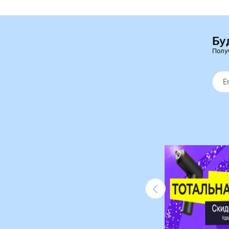
Бу
Полу
Ликвидация