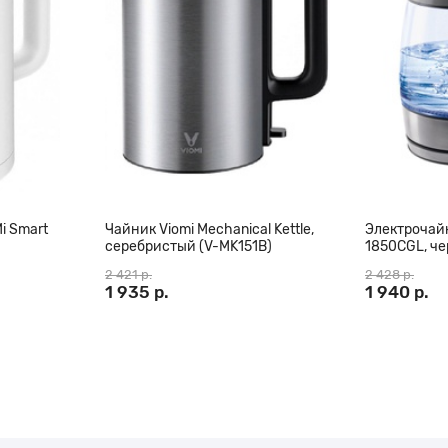
ь полезный и 100% натуральный
шим незаменимым помощником на
поколения, сочетающая в себе
е разработки в области
ока и сок не расслаивается.
4 раза больше энзимов, которые
ухонь. Соковыжималка с
ятором жмыха, корпус с
 мотора, позволяет приготовить
i Smart
Чайник Viomi Mechanical Kettle,
Электрочайн
серебристый (V-MK151B)
1850CGL, ч
с успехом можно применять для
2 421 р.
2 428 р.
1 935 р.
1 940 р.
 лимоны, мандарины, грейпфруты,
ка, земляника, сливы,
того, Hurom позволяет изготовить