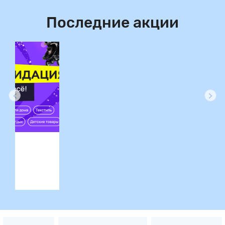
Последние акции
ция