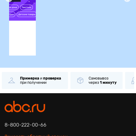
ция
ка
Самовывоз
Более
62 000
через
1 минуту
пунктов
выдачи
8-800-222-00-66