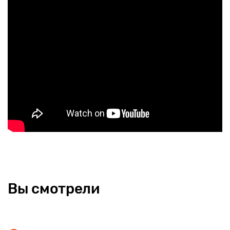
подходящий для загрузки простых программ, игр. Он быстро
работает в режиме многозадачности, позволяя моментально
переключаться между приложениями. Игры загружаются
со средними графическими настройками, что обеспечено
видеоускорителем ARM Mali-G31.
Объем памяти — 2/32 Гб. ОЗУ достаточно для хранения
небольшого количества игр или программ, их быстрой
загрузки. Встроенное хранилище можно увеличить картой-
памяти, установив ее в отдельный лоток.
Автономная работа
Вы смотрели
Телефон Xiaomi RedMi 9A получил батарею емкостью
5000 мАч. В режиме разговора она выдерживает 168 часов,
беспрерывно смотреть фильмы можно 38 часов, а играть