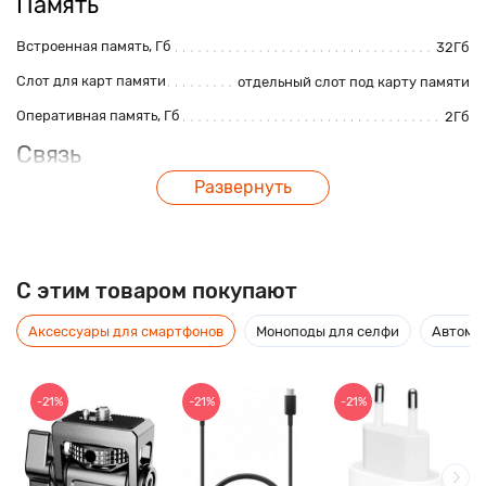
Память
Встроенная память, Гб
32Гб
Слот для карт памяти
отдельный слот под карту памяти
Оперативная память, Гб
2Гб
Связь
Развернуть
Стандарты связи
LTE
,
2G
,
3G
Количество SIM-карт
2
Интерфейсы
Wi-Fi
,
Bluetooth
C этим товаром покупают
Навигация
ГЛОНАСС
,
GPS
Аксессуары для смартфонов
Моноподы для селфи
Автомо
Бесконтактная оплата
нет
Тип SIM-карты
nanoSIM
Процессор
-21%
-21%
-21%
Количество ядер процессора
8
Процессор
MediaTek Helio G25