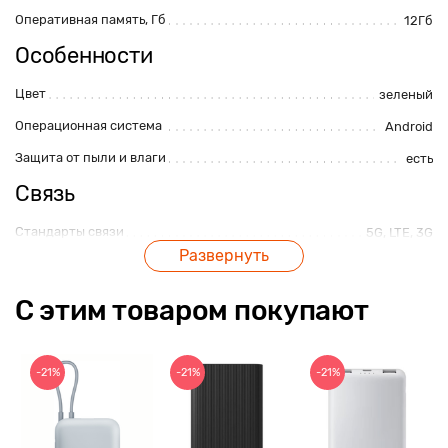
Оперативная память, Гб
12Гб
Особенности
Цвет
зеленый
Операционная система
Android
Защита от пыли и влаги
есть
Связь
Стандарты связи
5G
,
LTE
,
3G
Развернуть
Количество SIM-карт
2
Интерфейсы
Wi-Fi
,
Инфракрасный порт
,
Bluetooth
,
NFC
С этим товаром покупают
Навигация
Galileo
,
ГЛОНАСС
,
GPS
,
AGPS
,
BeiDou
Тип SIM-карты
eSIM
,
nanoSIM
-21%
-21%
-21%
Процессор
Количество ядер процессора
8