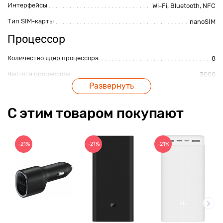
Интерфейсы
Wi-Fi
,
Bluetooth
,
NFC
Тип SIM-карты
nanoSIM
Процессор
Количество ядер процессора
8
Частота процессора
3000
Развернуть
Камера
С этим товаром покупают
Вспышка
Да
Разрешение фронтальной камеры, Мп
8Мп
Разрешение основной камеры, Мп
64Мп
-21%
-21%
-21%
Особенности
Операционная система
Android
Дисплей
Число пикселей на дюйм, ppi
387ppi