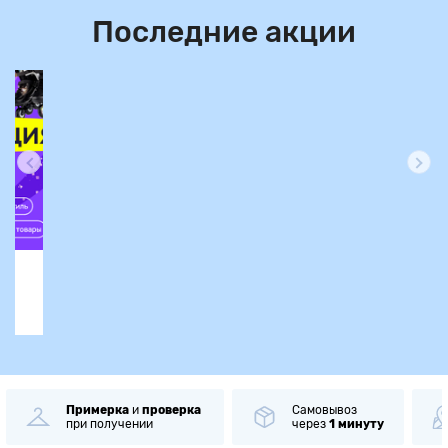
Последние акции
Самовывоз
Более
62 000
До
через
1 минуту
пунктов
выдачи
от