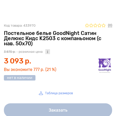
(0)
Код товара:
433970
Постельное белье GoodNight Сатин
Делюкс Кидс K2503 с компаньоном (с
нав. 50х70)
3 870 р.
- розничная цена
3 093 р.
Вы экономите
777 р.
(21 %)
нет в наличии
Таблица размеров
Заказать