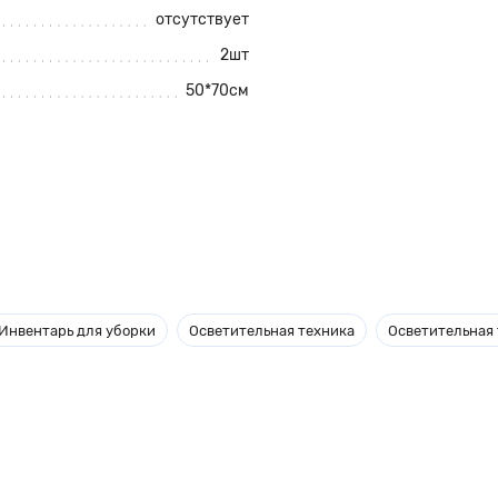
отсутствует
2шт
50*70см
ость ткани 115 гр./кв.м.
Инвентарь для уборки
Осветительная техника
Осветительная