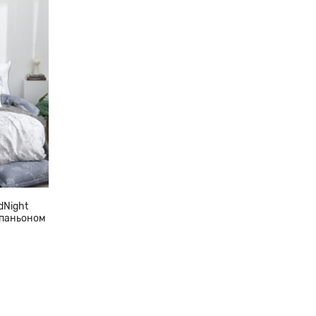
dNight
мпаньоном