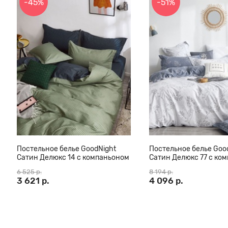
-45%
-51%
Постельное белье GoodNight
Постельное белье Goo
Сатин Делюкс 14 с компаньоном
Сатин Делюкс 77 с ко
(с нав. 50х70)
(с нав. 50х70)
6 525 р.
8 194 р.
3 621 р.
4 096 р.