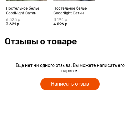
Постельное белье
Постельное белье
GoodNight Сатин
GoodNight Сатин
Делюкс 14 с
Делюкс 77 с
6 525 р.
8 194 р.
компаньоном (с нав.
компаньоном (с нав.
3 621 р.
4 096 р.
50х70)
50х70)
Отзывы о товаре
Еще нет ни одного отзыва. Вы можете написать его
первым.
Написать отзыв