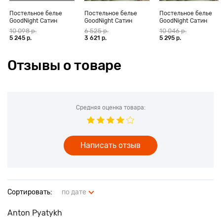
Постельное белье
Постельное белье
Постельное белье
GoodNight Сатин
GoodNight Сатин
GoodNight Сатин
Делюкс (с нав. 50х70)
Делюкс 14 с
Делюкс 14 с
10 098 р.
6 525 р.
10 046 р.
серый
компаньоном (с нав.
компаньоном дуэт (с
5 245 р.
3 621 р.
5 295 р.
50х70)
нав. 50х70)
Отзывы о товаре
Средняя оценка товара:
Написать отзыв
Сортировать:
по дате
Anton Pyatykh