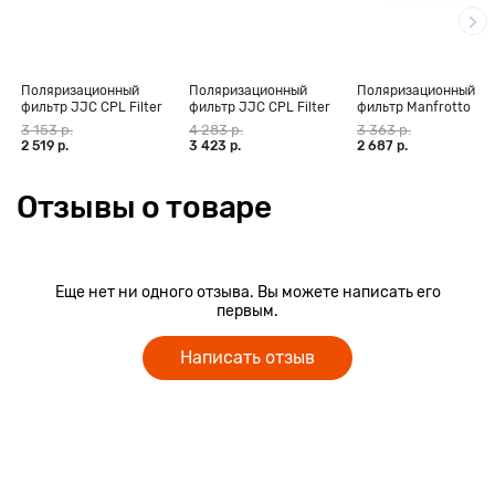
Поляризационный
Поляризационный
Поляризационный
фильтр JJC CPL Filter
фильтр JJC CPL Filter
фильтр Manfrotto
62mm (S+)
82mm (S+)
Essential 58mm
3 153 р.
4 283 р.
3 363 р.
2 519 р.
3 423 р.
2 687 р.
Отзывы о товаре
Еще нет ни одного отзыва. Вы можете написать его
первым.
Написать отзыв