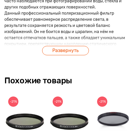
часто наблюдаются при фотографировании воды, стекла и
других подобных отражающих поверхностей.
Данный профессиональный поляризационный фильтр
обеспечивает равномерное распределение света, в
результате сохраняется резкость и цветовой баланс
изображений. Он не боится воды и царапин, на нём не
остается отпечатков пальцев, а также обладает уникальным
покрытием, препятствующим накоплению статического
заряда.
Развернуть
Этот фильтр от Manfrotto умеет 12 разнообразных слоев
покрытия, но при этом демонстрирует отличную
светопропускную способность. Фильтр был разработан с
самым высоким уровнем точности. Сложное мульти-
Похожие товары
покрытие эффективно минимизирует отражения и
максимизирует светопропускание, обеспечивая
замечательное оптическое качество.
-21%
-21%
-21%