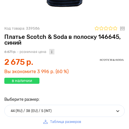
(0)
Код товара:
339586
Платье Scotch & Soda в полоску 146645,
синий
6 671 р.
- розничная цена
2 675 р.
Вы экономите
3 996 р.
(60 %)
в наличии
Выберите размер:
44 (RU) / 38 (EU) / S (INT)
Таблица размеров