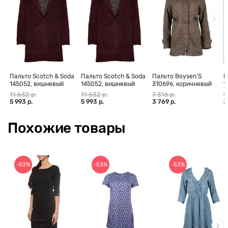
Пальто Scotch & Soda
Пальто Scotch & Soda
Пальто Boysen'S
П
145052, вишневый
145052, вишневый
310696, коричневый
1
меланж
11 632 р.
11 632 р.
7 316 р.
9
5 993 р.
5 993 р.
3 769 р.
3
Похожие товары
-53%
-53%
-53%