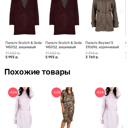
Пальто Scotch & Soda
Пальто Scotch & Soda
Пальто Boysen'S
П
145052, вишневый
145052, вишневый
310696, коричневый
1
меланж
11 632 р.
11 632 р.
7 316 р.
9
5 993 р.
5 993 р.
3 769 р.
3
Похожие товары
-53%
-53%
-53%