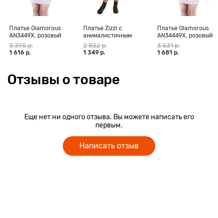
Платье Glamorous
Платье Zizzi с
Платье Glamorous
AN3449X, розовый
анималистичным
AN34449X, розовый
принтом X94067D,
3 395 р.
2 832 р.
3 531 р.
мультиколор, L
1 616 р.
1 349 р.
1 681 р.
Отзывы о товаре
Еще нет ни одного отзыва. Вы можете написать его
первым.
Написать отзыв