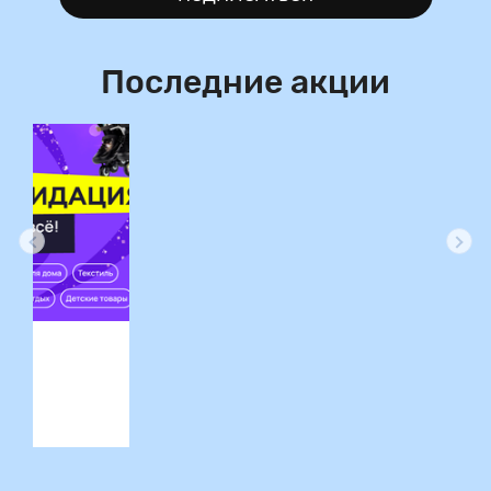
Последние акции
ция