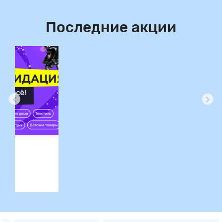
Последние акции
ция