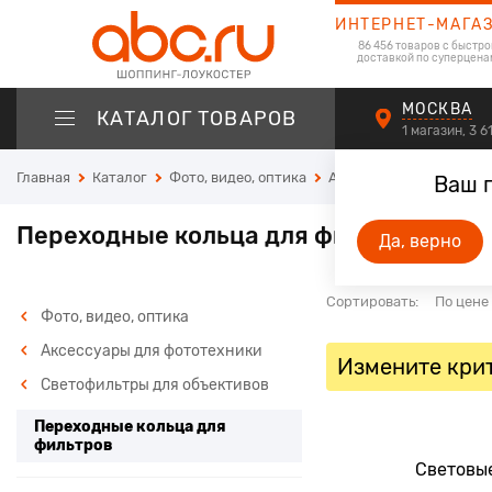
ИНТЕРНЕТ-МАГА
86 456 товаров с быстро
доставкой по суперцена
МОСКВА
КАТАЛОГ ТОВАРОВ
1 магазин, 3 
Главная
Каталог
Фото, видео, оптика
Аксессуары для фотот
Ваш 
Переходные кольца для фильтров
Да, верно
Сортировать:
По цене
Фото, видео, оптика
Аксессуары для фототехники
Измените крит
Светофильтры для объективов
Переходные кольца для
фильтров
Световые