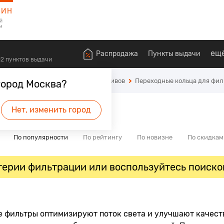
ЗИН
й
м
ещ
Распродажа
Пункты выдачи
612 пунктов выдачи
ехники
Светофильтры для объективов
Переходные кольца для фил
город Москва?
Нет, изменить город
По популярности
По рейтингу
По новизне
По скидкам
ерии фильтрации или воспользуйтесь поиско
 фильтры оптимизируют поток света и улучшают качест