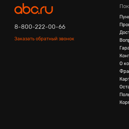
Пок
Пун
Про
8-800-222-00-66
Дос
Заказать обратный звонок
Воп
Гар
Кон
О к
Фра
Кар
Ост
Пол
Кор