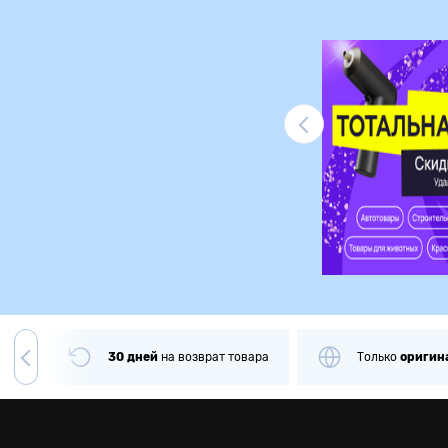
Ликвидация
чии
30 дней
на
возврат товара
Только
оригин