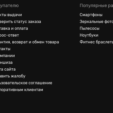
упателю
Популярные р
кты выдачи
Смартфоны
верить статус заказа
Зеркальные фот
тавка и оплата
Пылесосы
рос-ответ
Ноутбуки
антия, возврат и обмен товара
Фитнес браслет
такты
омпании
ншиза
та сайта
авить жалобу
ьзовательское соглашение
поративным клиентам