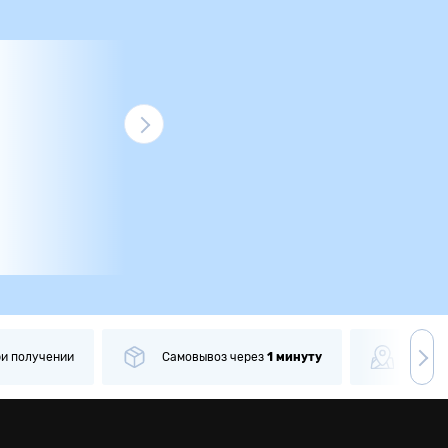
ри получении
Самовывоз
через
1 минуту
Боле