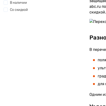
защищаю
В наличии
abc.ru п
Со скидкой
скидкой.
Разн
В перече
пол
уль
гра
для 
Одним из