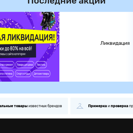
Последние акции
Ликвидация
альные
товары
известных брендов
Примерка
и
проверка
п