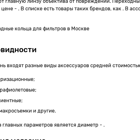
т главную линзу объектива от повреждений. Переходные
о цене - . В списке есть товары таких брендов, как . В ас
овидности
нь входят разные виды аксессуаров средней стоимостью
яризационные;
трафиолетовые;
диентные;
макросъемки и другие.
 главных параметров является диаметр - .