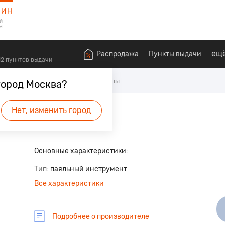
ЗИН
й
м
ещ
Распродажа
Пункты выдачи
612 пунктов выдачи
менты
Паяльники и паяльные лампы
город Москва?
Нет, изменить город
будет первым.
Основные характеристики:
Тип
паяльный инструмент
Все характеристики
Подробнее о производителе