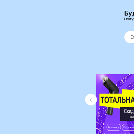
Бу
Полу
Ликвидация