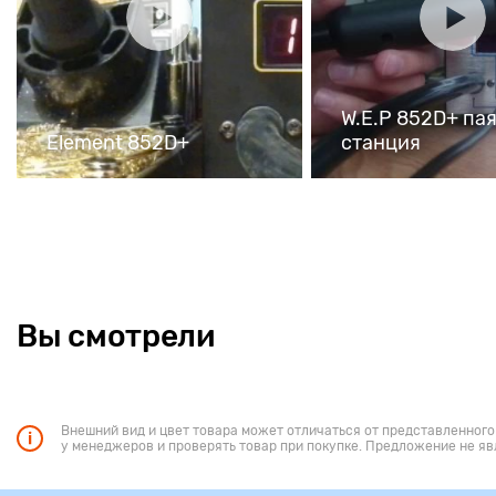
W.E.P 852D+ па
Element 852D+
станция
Вы смотрели
Внешний вид и цвет товара может отличаться от представленного
у менеджеров и проверять товар при покупке. Предложение не яв