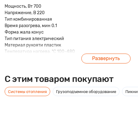
Мощность, Вт 700
Напряжение, В 220
Тип комбинированная
Время разогрева, мин 0.1
Форма жала конус
Тип питания электрический
Материал рукояти пластик
Температура нагрева, °C 100-480
Серия 852D+
Развернуть
Вес, кг 4.5
Вид цифровая
C этим товаром покупают
С экстрактором (оловоотсосом) нет
С термофеном есть
Системы отопления
Грузоподъемное оборудование
Пикник