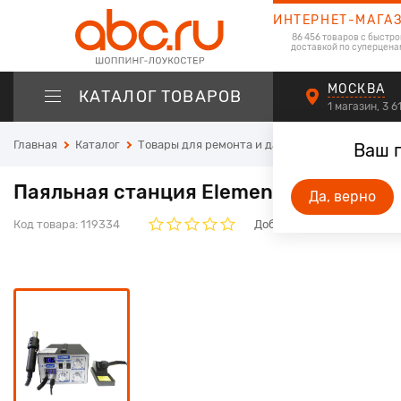
ИНТЕРНЕТ-МАГА
86 456 товаров с быстро
доставкой по суперцена
МОСКВА
КАТАЛОГ ТОВАРОВ
1 магазин, 3 
Главная
Каталог
Товары для ремонта и дачи
Ручные инстру
Ваш 
Паяльная станция Element 852D+
Да, верно
Код товара:
119334
Добавьте свой отзыв. Он 