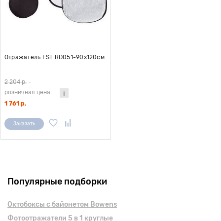
Отражатель FST RD051-90х120см
2 204 р.
-
розничная цена
1 761 р.
Заказать
Популярные подборки
Октобоксы с байонетом Bowens
Фотоотражатели 5 в 1 круглые