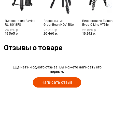
Видеоштатив Raylab
Видеоштатив
Видеоштатив Falcon
RL-8018FS
GreenBean HDV Elite
Eyes X-Line VT516
алюминиевый
Combo 4
24 120 р.
25 600 р.
22 825 р.
15 363 р.
20 460 р.
18 242 р.
Отзывы о товаре
Еще нет ни одного отзыва. Вы можете написать его
первым.
Написать отзыв