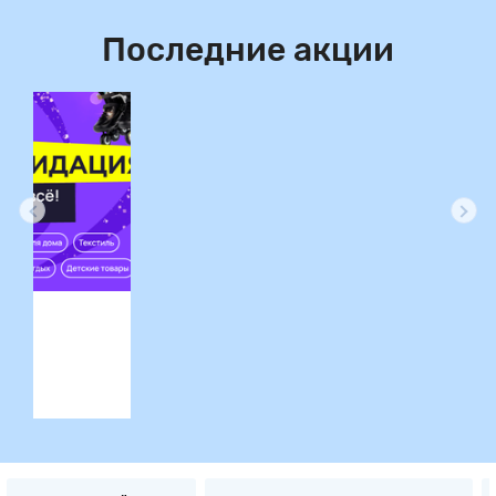
Последние акции
ция