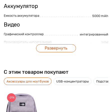
Аккумулятор
Емкость аккумулятора
5000 mAh
Видео
Графический контроллер
интегрированный
Производитель чипсета видео
Intel
Развернуть
Серия графического контроллера
Intel HD Graphics
Объем выделенной
выделяется из оперативной
видеопамяти
памяти
Мультимедиа
C этим товаром покупают
Камера
есть
Аксессуары для ноутбуков
USB-концентраторы
Подставки
Интерфейсы
-21%
Картридер
Есть
Оптический привод
нет