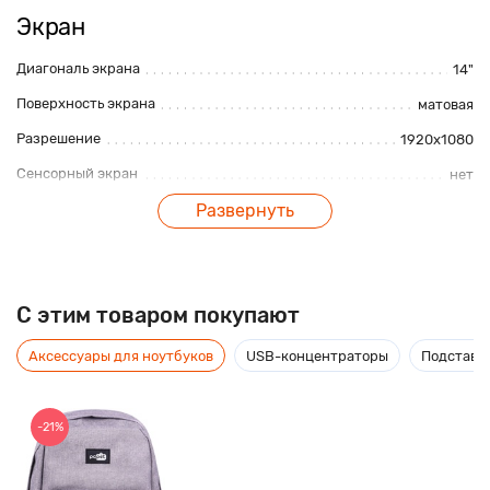
Экран
Диагональ экрана
14"
Поверхность экрана
матовая
Разрешение
1920x1080
Сенсорный экран
нет
Тип матрицы
Развернуть
IPS
Аккумулятор
Емкость аккумулятора
5000 mAh
C этим товаром покупают
Видео
Аксессуары для ноутбуков
USB-концентраторы
Подставки
Графический контроллер
интегрированный
Производитель чипсета видео
Intel
-21%
Серия графического контроллера
Intel HD Graphics
Объем выделенной
выделяется из оперативной