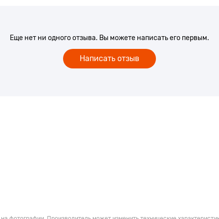
фективностью.
уровне 2560x1664 благодаря
более детальными и
ими. Ноутбук подстраивает
Еще нет ни одного отзыва. Вы можете написать его первым.
го изображение на экране
ровой информации модель
Написать отзыв
Для быстрого и стабильного
 на фотографии. Производитель может изменить технические характеристик