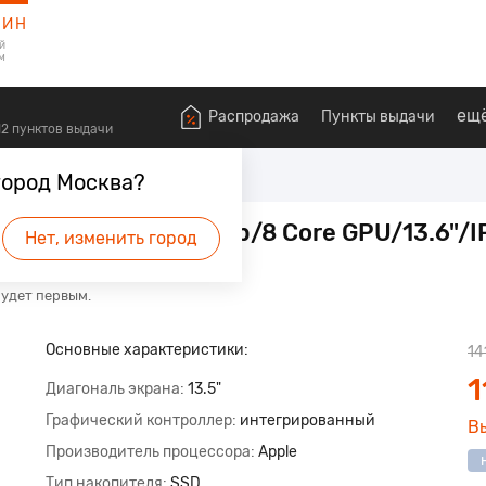
ЗИН
й
м
ещ
Распродажа
Пункты выдачи
612 пунктов выдачи
город Москва?
8 Core/8Gb/SSD256Gb/8 Core GPU/13.6"/
Нет, изменить город
будет первым.
Основные характеристики:
14
1
Диагональ экрана
13.5"
Графический контроллер
интегрированный
В
Производитель процессора
Apple
Тип накопителя
SSD