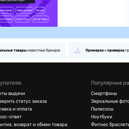
альные
товары
известных брендов
Примерка
и
проверка
п
упателю
Популярные р
кты выдачи
Смартфоны
верить статус заказа
Зеркальные фот
тавка и оплата
Пылесосы
рос-ответ
Ноутбуки
антия, возврат и обмен товара
Фитнес браслет