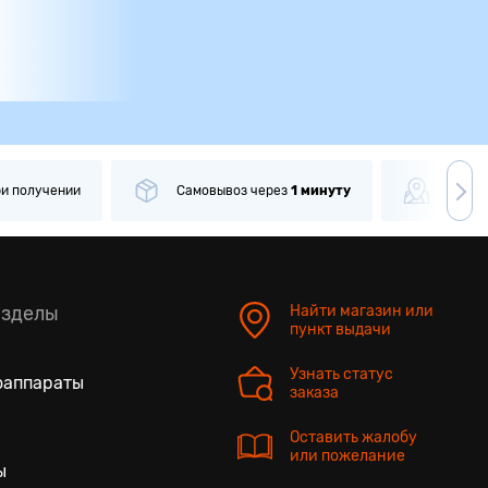
ри получении
Самовывоз
через
1 минуту
Боле
азделы
Найти магазин или
пункт выдачи
Узнать статус
оаппараты
заказа
Оставить жалобу
или пожелание
ы