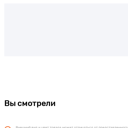
производительностью, сочетающейся с улучшенной энергоэф
Apple MacBook Air поддерживает разрешение изображения на 
поддержке технологии IPS. Изображения выглядят на экране 
реалистичными, тексты становятся четче, а цвета − более ярк
автоматически баланс белого под освещение, в результате че
выглядит более естественно. В качестве хранилища для циф
использует надежный диск SSD, обладающий объемом 512 ГБ. 
соединения с сетью предусмотрен модуль Wi-Fi.
Вы смотрели
Внешний вид и цвет товара может отличаться от представленного