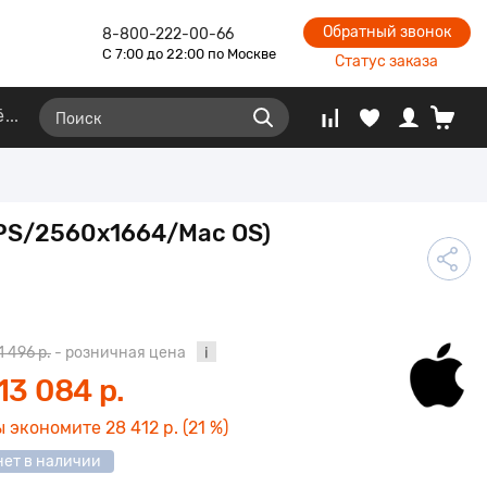
Обратный звонок
8-800-222-00-66
С 7:00 до 22:00 по Москве
Статус заказа
ё
IPS/2560x1664/Mac OS)
1 496 р.
- розничная цена
13 084 р.
ы экономите
28 412 р.
(21 %)
нет в наличии