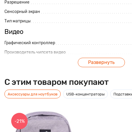
Разрешение
Сенсорный экран
Тип матрицы
Видео
Графический контроллер
Производитель чипсета видео
Мультимедиа
Развернуть
Камера
C этим товаром покупают
Процессор
Аксессуары для ноутбуков
USB-концентраторы
Подставки
Количество ядер процессора
Модель процессора
Производитель процессора
-21%
Операционная система