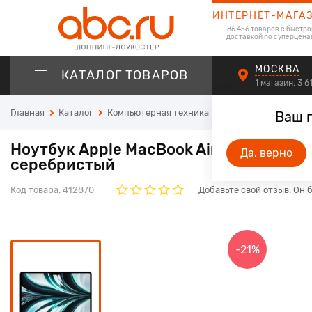
ИНТЕРНЕТ-МАГА
86 456 товаров с быстро
доставкой по суперцена
МОСКВА
КАТАЛОГ ТОВАРОВ
1 магазин, 3 
Главная
Каталог
Компьютерная техника
Ноутбуки
Ваш 
Ноутбук Apple MacBook Air A2681 (M2 
Да, верно
серебристый
Код товара:
412870
Добавьте свой отзыв. Он 
-21%