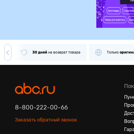
чии
30 дней
на
возврат товара
Только
оригин
Пок
Пун
Про
8-800-222-00-66
Дос
Заказать обратный звонок
Воп
Гар