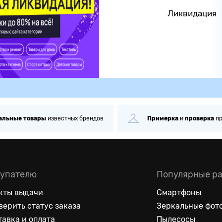
Ликвидация
альные
товары
известных брендов
Примерка
и
проверка
п
упателю
Популярные р
кты выдачи
Смартфоны
верить статус заказа
Зеркальные фот
тавка и оплата
Пылесосы