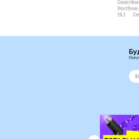
Смартфоны
Ноутбуки 
16.1
См
Бу
Полу