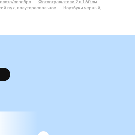
золото/серебро
Фотоотражатели 2 в 1 60 см
ий пух, полутораспальное
Ноутбуки черный,