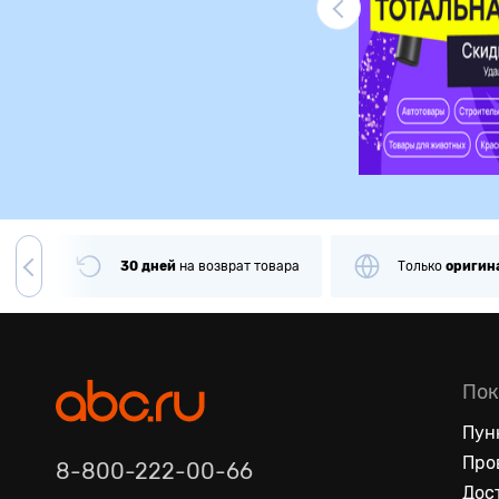
Ликвидация
чии
30 дней
на
возврат товара
Только
оригин
Пок
Пун
Про
8-800-222-00-66
Дос