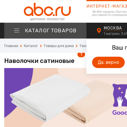
ИНТЕРНЕТ-МАГА
86 456 товаров с быстро
доставкой по суперцена
МОСКВА
КАТАЛОГ ТОВАРОВ
1 магазин, 3 
Главная
Каталог
Товары для дома
Текстиль для дома
Пост
Ваш 
1
Наволочки сатиновые
Да, верно