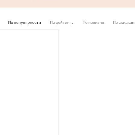
По популярности
По рейтингу
По новизне
По скидкам