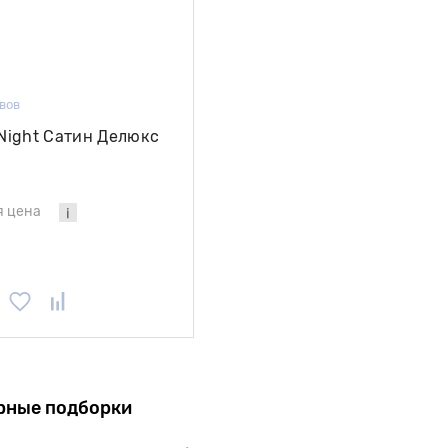
вов
Night Сатин Делюкс
я цена
рные подборки