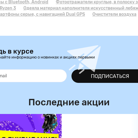
 с Bluetooth, Android
Фотоотражатели круглые, в полоску 
Ryzen 3
Одеяла материал наполнителя искусственный лебяж
артфоны серые, с навигацией Dual GPS
Очистители воздуха
дь в курсе
чайте информацию о новинках и акциях первыми
ПОДПИСАТЬСЯ
Последние акции