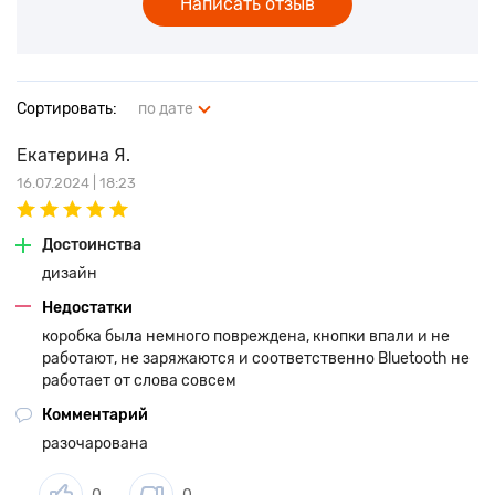
Написать отзыв
подзарядки, есть возможность работы без подключения к
смартфону через встроенную карту памяти MicroSD
(функция MP3 плеера). Подключаемые устройства могут
быть как Android, так и IOS. Не откажите ребенку в радости и
подарите ему незабываемые эмоции от веселого
Сортировать:
по дате
прослушивания музыки, просмотра мультиков и обучающих
программ.
Екатерина Я.
16.07.2024 | 18:23
Достоинства
дизайн
Недостатки
коробка была немного повреждена, кнопки впали и не
работают, не заряжаются и соответственно Bluetooth не
работает от слова совсем
Комментарий
разочарована