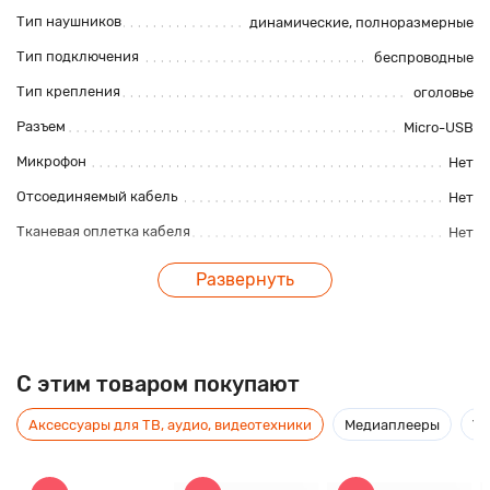
Тип наушников
динамические,
полноразмерные
Тип подключения
беспроводные
Тип крепления
оголовье
Разъем
Micro-USB
Микрофон
Нет
Отсоединяемый кабель
Нет
Тканевая оплетка кабеля
Нет
Складные
Нет
Развернуть
Регулятор громкости
Да
Водонепроницаемые
Да
Основные характеристики
C этим товаром покупают
Импеданс, Ом
32Ом
Аксессуары для ТВ, аудио, видеотехники
Медиаплееры
Ус
Минимум диапазона частоты, Гц
20Гц
Максимум диапазона частоты, Гц
20000Гц