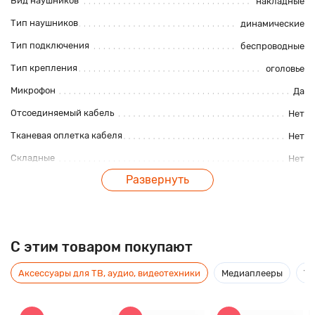
Вид наушников
накладные
Тип наушников
динамические
Тип подключения
беспроводные
Тип крепления
оголовье
Микрофон
Да
Отсоединяемый кабель
Нет
Тканевая оплетка кабеля
Нет
Складные
Нет
Развернуть
Регулятор громкости
Нет
Водонепроницаемые
Нет
Основные характеристики
C этим товаром покупают
Минимум диапазона частоты, Гц
20Гц
Аксессуары для ТВ, аудио, видеотехники
Медиаплееры
Ус
Максимум диапазона частоты, Гц
20000Гц
Система активного шумоподавления динамиков
Нет