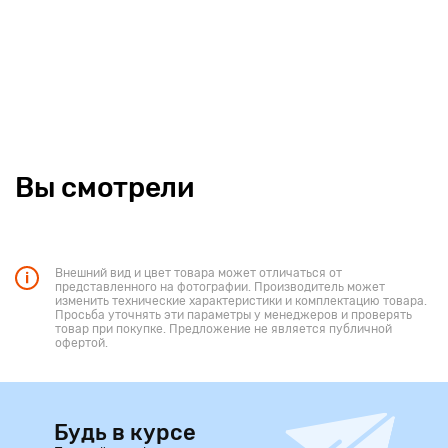
подарок для ребенка, который любит музыку и технологии!
Они обеспечивают безопасность и комфорт в
использовании, а также кристально чистый звук для
наслаждения любимыми композициями!
Вы смотрели
Внешний вид и цвет товара может отличаться от
представленного на фотографии. Производитель может
изменить технические характеристики и комплектацию товара.
Просьба уточнять эти параметры у менеджеров и проверять
товар при покупке. Предложение не является публичной
офертой.
Будь в курсе