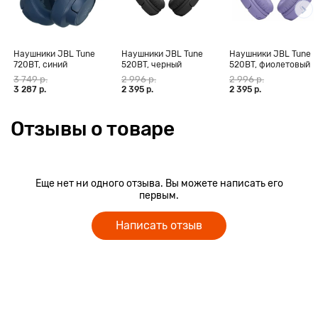
нескольких часов прослушивания, наушники JBL Tune 720BT
складываются в рюкзак, чтобы следовать за вами повсюду.
Наушники JBL Tune
Наушники JBL Tune
Наушники JBL Tune
720BT, синий
520BT, черный
520BT, фиолетовый
3 749 р.
2 996 р.
2 996 р.
3 287 р.
2 395 р.
2 395 р.
Отзывы о товаре
Еще нет ни одного отзыва. Вы можете написать его
первым.
Написать отзыв