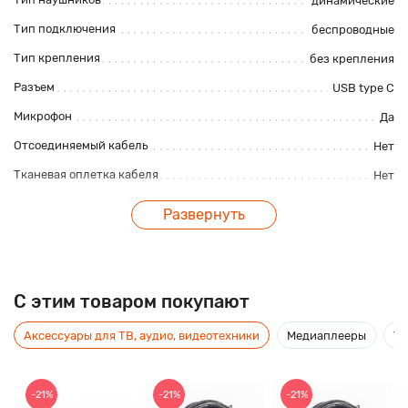
динамические
Тип подключения
беспроводные
Тип крепления
без крепления
Разъем
USB type C
Микрофон
Да
Отсоединяемый кабель
Нет
Тканевая оплетка кабеля
Нет
Складные
Нет
Развернуть
Регулятор громкости
Да
Водонепроницаемые
Да
Основные характеристики
C этим товаром покупают
Импеданс, Ом
32Ом
Аксессуары для ТВ, аудио, видеотехники
Медиаплееры
Ус
Минимум диапазона частоты, Гц
20Гц
Максимум диапазона частоты, Гц
20000Гц
-21%
-21%
-21%