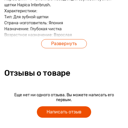
щетки Hapica Interbrush.
Характеристики:
Тип: Для зубной щетки
Страна-изготовитель: Япония
Назначение: Глубокая чистка
Возрастное назначение: Взрослая
Вид насадки: Для межзубных промежутков,
Развернуть
Ортодонтическая (для брекетов)
Пол: Унисекс
Размер упаковки (ДхШхВ), см: 22 x 4 x 1.5
Вес в упаковке, г: 15
Отзывы о товаре
Еще нет ни одного отзыва. Вы можете написать его
первым.
Написать отзыв