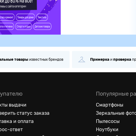
альные
товары
известных брендов
Примерка
и
проверка
п
упателю
Популярные р
кты выдачи
Смартфоны
верить статус заказа
Зеркальные фот
тавка и оплата
Пылесосы
рос-ответ
Ноутбуки