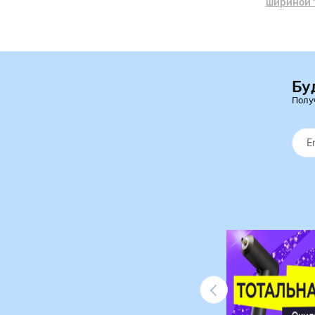
шириной 1
Бу
Полу
Ликвидация