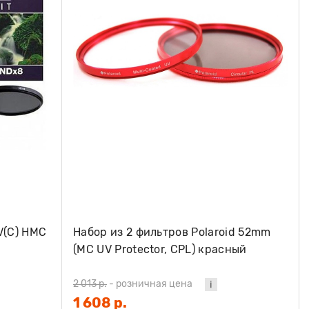
V(C) HMC
Набор из 2 фильтров Polaroid 52mm
(MC UV Protector, CPL) красный
2 013 р.
-
розничная цена
1 608 р.