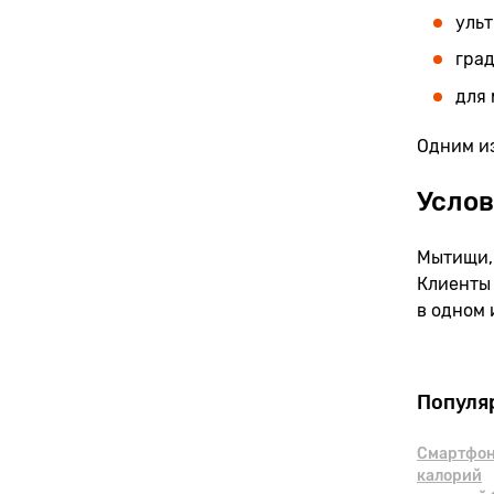
уль
гра
для 
Одним из
Услов
Мытищи, 
Клиенты 
в одном 
Популя
Смартфон
калорий