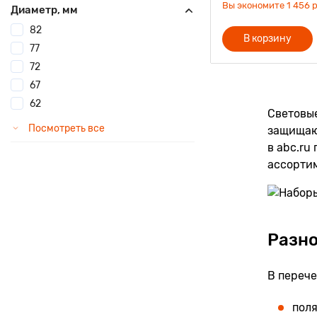
Вы экономите 1 456 р
Диаметр, мм
82
В корзину
77
72
67
62
Световые
Посмотреть все
защищаю
в abc.ru 
ассортим
Разн
В перече
пол