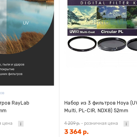
вов
тров RayLab
Набор из 3 фильтров Hoya (U
2mm
Multi, PL-CIR, NDX8) 52mm
я цена
4 209 р.
-
розничная цена
3 364 р.