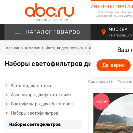
ИНТЕРНЕТ-МАГА
86 456 товаров с быстро
доставкой по суперцена
МОСКВА
КАТАЛОГ ТОВАРОВ
1 магазин, 3 
Главная
Каталог
Фото, видео, оптика
Аксессуары для фотот
Ваш 
Наборы светофильтров диаметром 52
Да, верно
Сортировать:
По цене
Фото, видео, оптика
Аксессуары для фототехники
-42%
Светофильтры для объективов
Наборы светофильтров
Наборы светофильтров