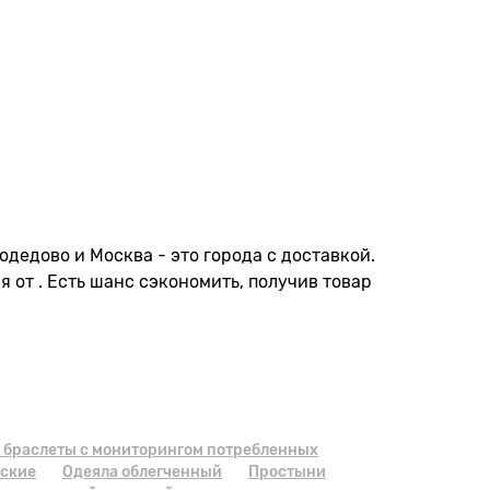
дедово и Москва - это города с доставкой.
я от . Есть шанс сэкономить, получив товар
 браслеты с мониторингом потребленных
ские
Одеяла облегченный
Простыни