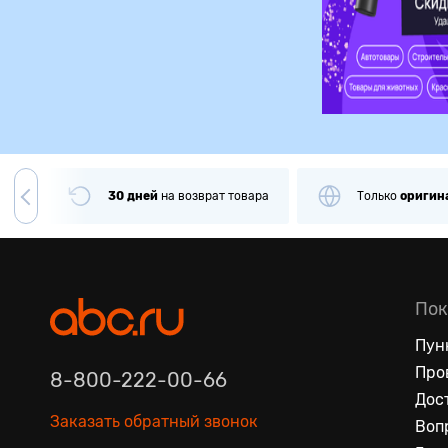
чии
30 дней
на
возврат товара
Только
оригин
Пок
Пун
Про
8-800-222-00-66
Дос
Заказать обратный звонок
Воп