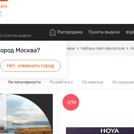
ЗИН
й
м
ещ
Распродажа
Пункты выдачи
612 пунктов выдачи
ехники
Светофильтры для объективов
Наборы светофильтров
Н
город Москва?
3
 мм
Нет, изменить город
По популярности
По рейтингу
По новизне
По скидкам
-21%