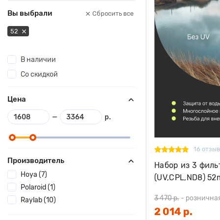
Вы выбрали
Сбросить все
52
В наличии
Со скидкой
Цена
—
р.
16 отзы
Производитель
Набор из 3 филь
Hoya (7)
(UV,CPL,ND8) 5
Polaroid (1)
3 470 р.
-
рознична
Raylab (10)
2 014 р.