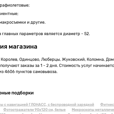
трафиолетовые;
диентные;
макросъемки и другие.
 главных параметров является диаметр - 52.
ия магазина
Королев, Одинцово, Люберцы, Жуковский, Коломна, Домо
получают заказы за 1 - 2 дня. Стоимость услуг начинаетс
из 4606 пунктов самовывоза.
рные подборки
ы с навигацией ГЛОНАСС, с беспроводной зарядкой
Фитнес
Фотоотражатели 90х120 см, белые
Микроскопы металличе